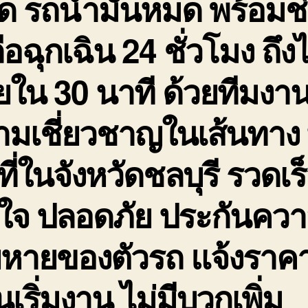
ด รถน้ำมันหมด พร้อมช
ือฉุกเฉิน 24 ชั่วโมง ถึง
ใน 30 นาที ด้วยทีมงานท
มเชี่ยวชาญในเส้นทาง 
นที่ในจังหวัดชลบุรี รวดเร
นใจ ปลอดภัย ประกันคว
ยหายของตัวรถ แจ้งราค
นเริ่มงาน ไม่มีบวกเพิ่ม