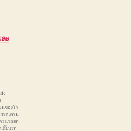
และ
ส่ง
ง
ขนของโร
ยกรถเครน
เครนรถยก
ถเฮี๊ยบรถ