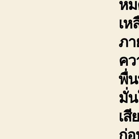
หม
เหล
ภาย
ควา
พื่
มั่
เสี
ก่อ