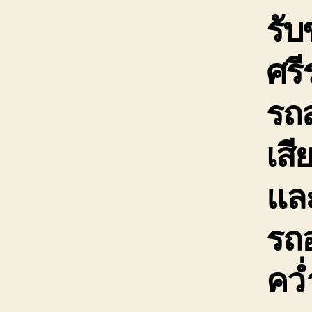
รับ
ศร
รถ
เสี
และ
รถอ
คว