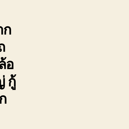
ูก
อด
กล้
าก
ัน
ถ
ล้อ
กู้
ิก