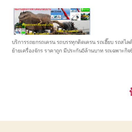
บริษัท
บริการรถยกรถเครน รถบรรทุกติดเครน รถเฮี๊ยบ รถสไลด
รถ
ย้ายเครื่องจักร ราคาถูก มีประกัน5ล้านบาท รถเฉพาะกิ
บรรทุก
เครื่องจักร
ระยอง
ชลบุรี
(บริษัท
เซียน
พาณิชย์
จำกัด)
บริการ
รถยก
รถ
รับจ้าง
ใน