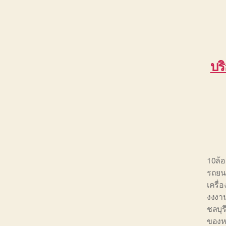
บร
10ล้
รถยนต
เครื่
งงงาน
ชลบุร
ของห