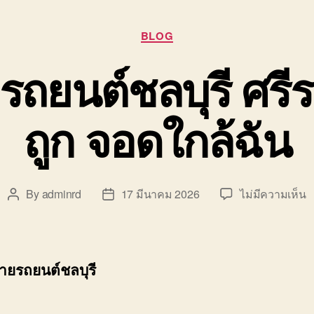
Categories
BLOG
รถยนต์ชลบุรี ศร
ถูก จอดใกล้ฉัน
บ
By
adminrd
17 มีนาคม 2026
ไม่มีความเห็น
Post
Post
รั
author
date
ข
ย
ร
้ายรถยนต์ชลบุรี
ช
ศ
ร