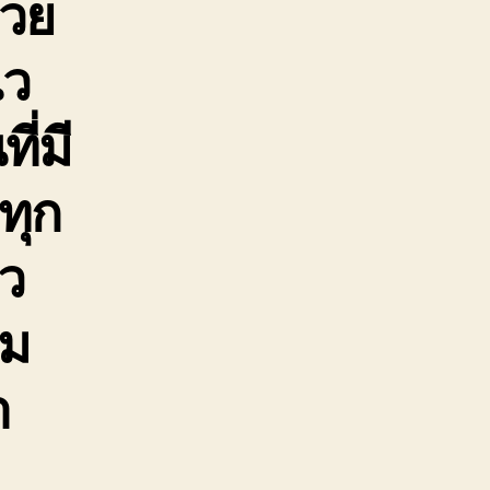
่วย
ไว
ี่มี
ทุก
็ว
าม
า