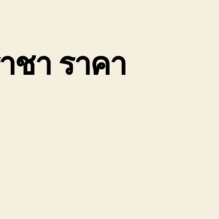
ีราชา ราคา
น
บ
น
้าย
ถยนต์
ลบุรี
รีราชา
าคา