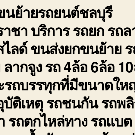
ขนย้ายรถยนต์ชลบุรี
ถ
จ
ใ
ีราชา บริการ รถยก รถล
ฉ
สไลด์ ขนส่งยกขนย้าย ร
ย ลากจูง รถ 4ล้อ 6ล้อ 10
รถบรรทุกที่มีขนาดใหญ่ 
ุบัติเหตุ รถชนกัน รถพล
่ำ รถตกไหล่ทาง รถแบต