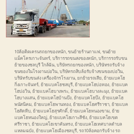
10ล้อติดเครนรถยกของหนัก
,
ขนย้ายร้านกาแฟ
,
ขนย้าย
แม็คโครเกาะจันทร์
,
บริการรถขนสงของหนัก
,
บริการรถรับขน
ย้ายของชลบุรี ใกล้ฉัน
,
บริษัทรถยกของหนัก
,
บริษัทรถรับจ้าง
ขนของในโรงงานบ่อวิน
,
บริษัทรถสิบล้อรับจ้างขนของบ่อวิน
,
บริษัทรับขนส่ง เครื่องจักรโรงงาน
,
ยกย้ายรถเสีย
,
ย้ายแบคโฮ
กิ่งเกาะจันทร์
,
ย้ายแบคโฮชลบุรี
,
ย้ายแบคโฮบ่อทอง
,
ย้ายแบค
โฮบ่อวิน
,
ย้ายแบคโฮบางพระ
,
ย้ายแบคโฮบางละมุง
,
ย้ายแบค
โฮบางแสน
,
ย้ายแบคโฮบ้านบึง
,
ย้ายแบคโฮบึง
,
ย้ายแบคโฮ
พนัสนิคม
,
ย้ายแบคโฮพานทอง
,
ย้ายแบคโฮศรีราชา
,
ย้ายแบค
โฮสัตหีบ
,
ย้ายแบคโฮสุรศักดิ์
,
ย้ายแบคโฮหนองขาม
,
ย้าย
แบคโฮหนองใหญ่
,
ย้ายแบคโฮเกาะสีชัง
,
ย้ายแบคโฮเขต
ศรีราชา
,
ย้ายแบคโฮเขาคันทรง
,
ย้ายแบคโฮเทศบาลตำบล
แหลมฉบัง
,
ย้ายแบคโฮเมืองชลบุรี
,
รถ10ล้อคอกรับจ้าง รถ