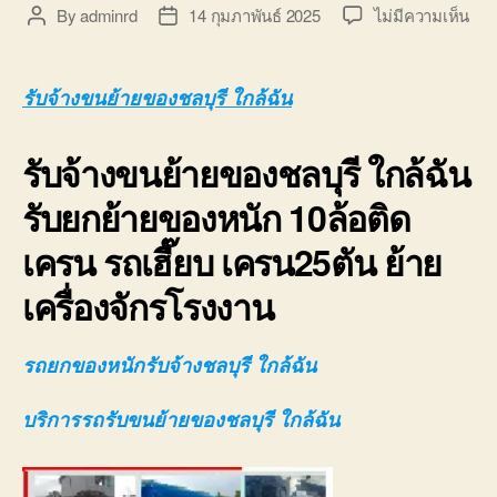
บ่อ
บน
By
adminrd
14 กุมภาพันธ์ 2025
ไม่มีความเห็น
Post
Post
วิน
รับจ
author
date
ติดต่อ
ขน
0818900005
ย้าย
รับจ้างขนย้ายของชลบุรี ใกล้ฉัน
ของ
ชลบุ
รับจ้างขนย้ายของชลบุรี ใกล้ฉัน
ใกล้
ฉัน
รับยกย้ายของหนัก 10ล้อติด
10ล
ติด
เครน รถเฮี๊ยบ เครน25ตัน ย้าย
เคร
080
เครื่องจักรโรงงาน
รถยกของหนักรับจ้างชลบุรี ใกล้ฉัน
บริการรถรับขนย้ายของชลบุรี ใกล้ฉัน