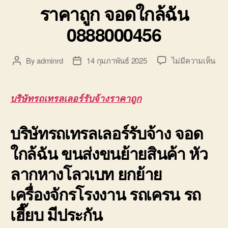
ราคาถูก จอดใกล้ฉัน
0888000456
บน
By
adminrd
14 กุมภาพันธ์ 2025
ไม่มีความเห็น
Post
Post
บริษ
author
date
รถ
เทร
บริษัทรถเทรลเลอร์รับจ้างราคาถูก
เลอ
ร์
บริษัทรถเทรลเลอร์รับจ้าง จอด
รับจ
ราค
ใกล้ฉัน ขนส่งขนย้ายสินค้า หัว
ถูก
จอ
ลากหางโลวเบท ยกย้าย
ใกล้
ฉัน
เครื่องจักรโรงงาน รถเครน รถ
088
เฮี๊ยบ มีประกัน