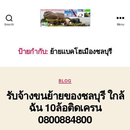
Search
Menu
บริษัท
รถ
บรรทุก
เครื่องจักร
ป้ายกำกับ:
ย้ายแบคโฮเมืองชลบุรี
ระยอง
ชลบุรี
(บริษัท
เซียน
Categories
พาณิชย์
BLOG
จำกัด)
รับจ้างขนย้ายของชลบุรี ใกล้
บริการ
รถยก
ฉัน 10ล้อติดเครน
รถ
รับจ้าง
0800884800
ใน
เขต