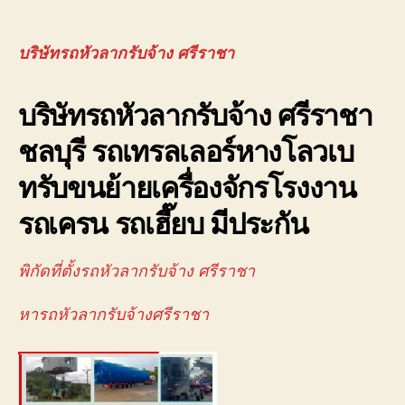
บริษ
author
date
รถ
หัว
บริษัทรถหัวลากรับจ้าง ศรีราชา
ลาก
รับจ
บริษัทรถหัวลากรับจ้าง ศรีราชา
ศรี
จอ
ชลบุรี รถเทรลเลอร์หางโลวเบ
ใกล้
ฉัน
ทรับขนย้ายเครื่องจักรโรงงาน
นิค
อม
รถเครน รถเฮี๊ยบ มีประกัน
088
พิกัดที่ตั้งรถหัวลากรับจ้าง ศรีราชา
หารถหัวลากรับจ้างศรีราชา