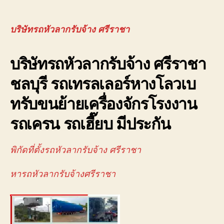
บริษ
author
date
รถ
หัว
บริษัทรถหัวลากรับจ้าง ศรีราชา
ลาก
รับจ
บริษัทรถหัวลากรับจ้าง ศรีราชา
ศรี
จอ
ชลบุรี รถเทรลเลอร์หางโลวเบ
ใกล้
ฉัน
ทรับขนย้ายเครื่องจักรโรงงาน
นิค
อม
รถเครน รถเฮี๊ยบ มีประกัน
088
พิกัดที่ตั้งรถหัวลากรับจ้าง ศรีราชา
หารถหัวลากรับจ้างศรีราชา