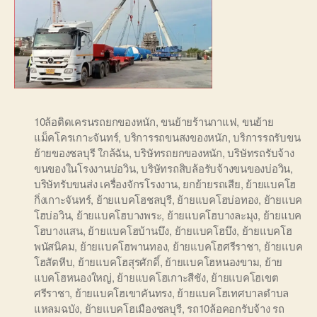
10ล้อติดเครนรถยกของหนัก
,
ขนย้ายร้านกาแฟ
,
ขนย้าย
แม็คโครเกาะจันทร์
,
บริการรถขนสงของหนัก
,
บริการรถรับขน
ย้ายของชลบุรี ใกล้ฉัน
,
บริษัทรถยกของหนัก
,
บริษัทรถรับจ้าง
ขนของในโรงงานบ่อวิน
,
บริษัทรถสิบล้อรับจ้างขนของบ่อวิน
,
บริษัทรับขนส่ง เครื่องจักรโรงงาน
,
ยกย้ายรถเสีย
,
ย้ายแบคโฮ
กิ่งเกาะจันทร์
,
ย้ายแบคโฮชลบุรี
,
ย้ายแบคโฮบ่อทอง
,
ย้ายแบค
โฮบ่อวิน
,
ย้ายแบคโฮบางพระ
,
ย้ายแบคโฮบางละมุง
,
ย้ายแบค
โฮบางแสน
,
ย้ายแบคโฮบ้านบึง
,
ย้ายแบคโฮบึง
,
ย้ายแบคโฮ
พนัสนิคม
,
ย้ายแบคโฮพานทอง
,
ย้ายแบคโฮศรีราชา
,
ย้ายแบค
โฮสัตหีบ
,
ย้ายแบคโฮสุรศักดิ์
,
ย้ายแบคโฮหนองขาม
,
ย้าย
แบคโฮหนองใหญ่
,
ย้ายแบคโฮเกาะสีชัง
,
ย้ายแบคโฮเขต
ศรีราชา
,
ย้ายแบคโฮเขาคันทรง
,
ย้ายแบคโฮเทศบาลตำบล
แหลมฉบัง
,
ย้ายแบคโฮเมืองชลบุรี
,
รถ10ล้อคอกรับจ้าง รถ