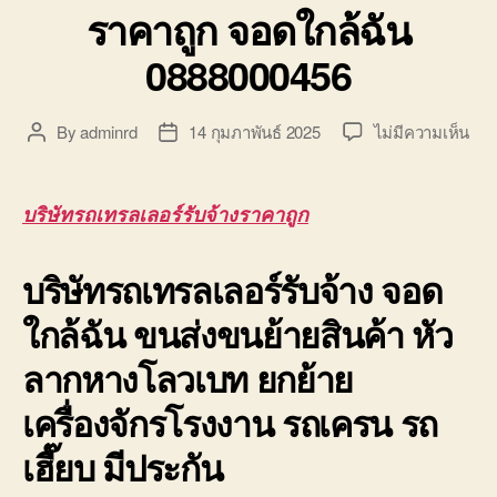
ราคาถูก จอดใกล้ฉัน
0888000456
บน
By
adminrd
14 กุมภาพันธ์ 2025
ไม่มีความเห็น
Post
Post
บริษ
author
date
รถ
เทร
บริษัทรถเทรลเลอร์รับจ้างราคาถูก
เลอ
ร์
บริษัทรถเทรลเลอร์รับจ้าง จอด
รับจ
ราค
ใกล้ฉัน ขนส่งขนย้ายสินค้า หัว
ถูก
จอ
ลากหางโลวเบท ยกย้าย
ใกล้
ฉัน
เครื่องจักรโรงงาน รถเครน รถ
088
เฮี๊ยบ มีประกัน