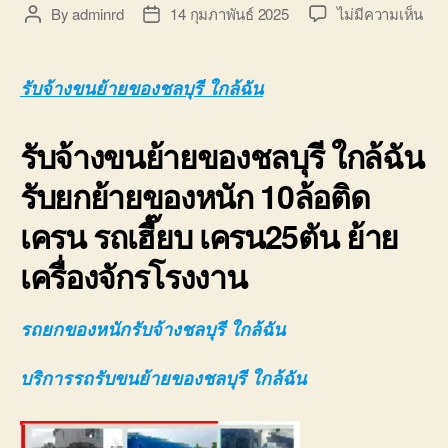
บ่อ
บน
By
adminrd
14 กุมภาพันธ์ 2025
ไม่มีความเห็น
Post
Post
วิน
รับจ
author
date
ติดต่อ
ขน
0818900005
ย้าย
รับจ้างขนย้ายของชลบุรี ใกล้ฉัน
ของ
ชลบุ
รับจ้างขนย้ายของชลบุรี ใกล้ฉัน
ใกล้
ฉัน
รับยกย้ายของหนัก 10ล้อติด
10ล
ติด
เครน รถเฮี๊ยบ เครน25ตัน ย้าย
เคร
080
เครื่องจักรโรงงาน
รถยกของหนักรับจ้างชลบุรี ใกล้ฉัน
บริการรถรับขนย้ายของชลบุรี ใกล้ฉัน