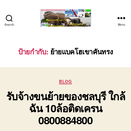
Search
Menu
บริษัท
รถ
บรรทุก
เครื่องจักร
ป้ายกำกับ:
ย้ายแบคโฮเขาคันทรง
ระยอง
ชลบุรี
(บริษัท
เซียน
Categories
พาณิชย์
BLOG
จำกัด)
รับจ้างขนย้ายของชลบุรี ใกล้
บริการ
รถยก
ฉัน 10ล้อติดเครน
รถ
รับจ้าง
0800884800
ใน
เขต