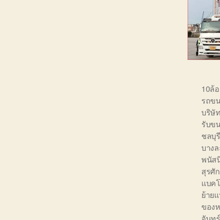
10ล้
รถขน
บริษ
รับขน
ชลบุร
บางล
พนัส
สุรศักด
แบคโ
ย้ายแ
ของหน
จันทร