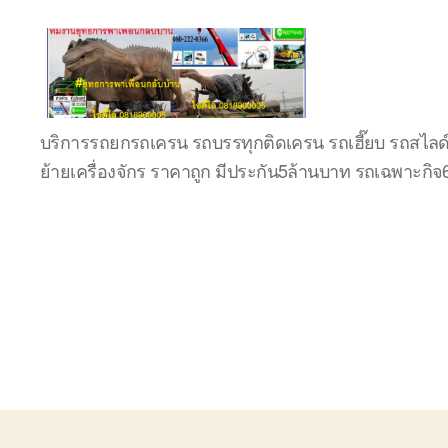
บริษัท
บริการรถยกรถเครน รถบรรทุกติดเครน รถเฮี๊ยบ รถสไลด
รถ
ย้ายเครื่องจักร ราคาถูก มีประกัน5ล้านบาท รถเฉพาะกิ
บรรทุก
เครื่องจักร
ระยอง
ชลบุรี
(บริษัท
เซียน
พาณิชย์
จำกัด)
บริการ
รถยก
รถ
รับจ้าง
ใน