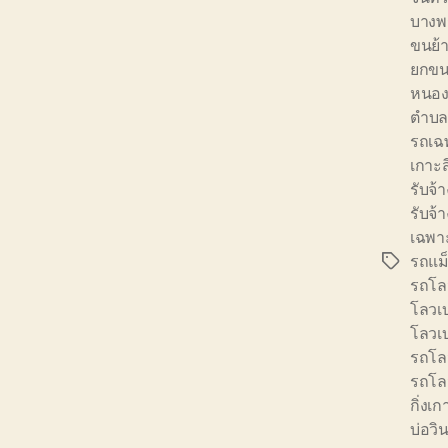
บางพ
ขนย้า
ยกขนย
หนอง
ตำบล
รถเฉ
เกาะส
รับจ
รับจ้
เฉพา
รถแม
Tags
รถโล
โลวเ
โลวเบ
รถโล
รถโลว
กิ่งเก
บ่อวิ