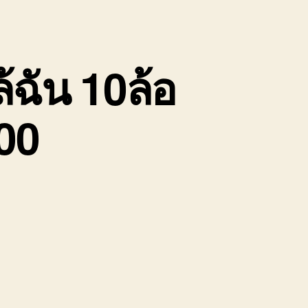
้ฉัน 10ล้อ
00
บน
รับจ้าง
ขน
ย้าย
ของ
ชลบุรี
ใกล้
ฉัน