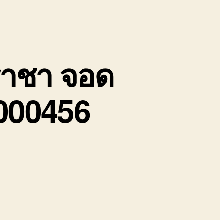
ีราชา จอด
8000456
บน
บริษัท
รถ
หัว
ลาก
รับจ้าง
ศรีราชา