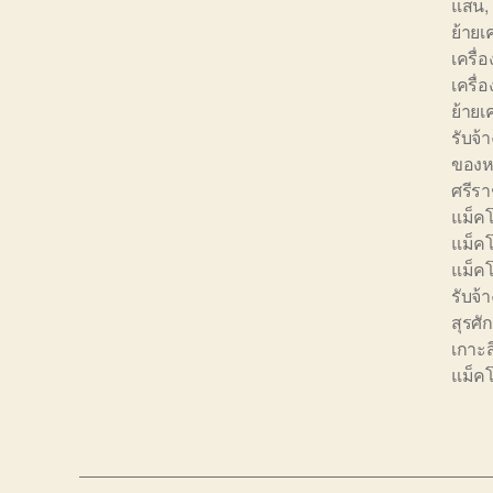
แสน
,
ย้ายเ
เครื่อ
เครื่
ย้าย
รับจ้
ของหน
ศรีร
แม็คโ
แม็ค
แม็คโ
รับจ
สุรศักด
เกาะส
แม็คโ