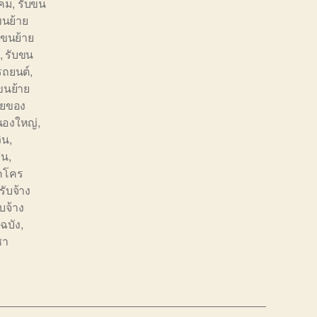
ิคม
,
รับขน
ขนย้าย
บขนย้าย
,
รับขน
รถยนต์
,
ขนย้าย
ายของ
นองใหญ่
,
ิน
,
สน
,
คโคร
ับจ้าง
บจ้าง
ฉบัง
,
ชา