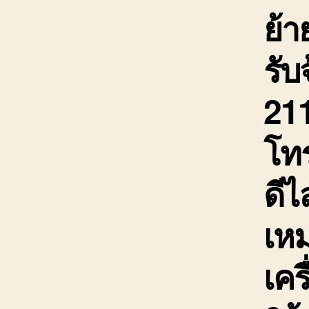
ย้า
รับ
211
โท
ดีไ
เห
เคร