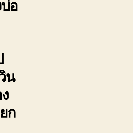
บ่อ
ป
วิน
อง
ถยก