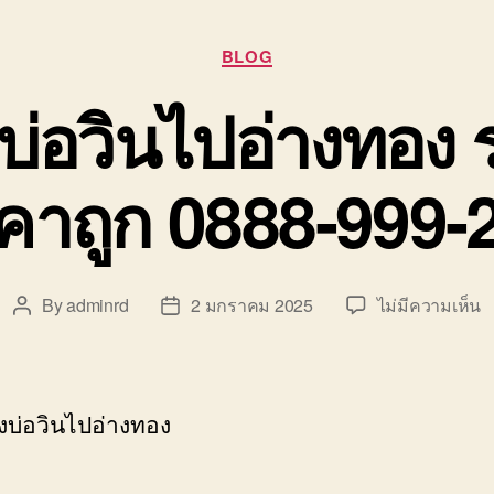
Categories
BLOG
บ่อวินไปอ่างทอง ร
คาถูก 0888-999-
บ
By
adminrd
2 มกราคม 2025
ไม่มีความเห็น
Post
Post
ย
author
date
ข
บ
ว
งบ่อวินไปอ่างทอง
ไ
อ
ร