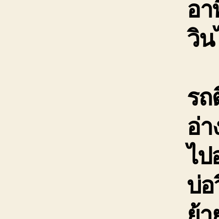
อาท
วิ
รถต
อ่า
ไปอ
บ่อ
ย้า