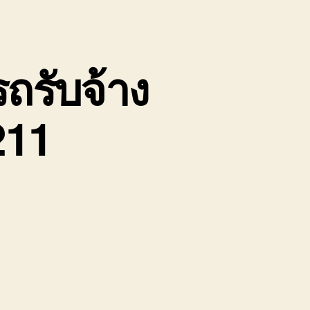
ถรับจ้าง
211
น
้าย
อง
่อ
ิน
ป
่างทอง
ถ