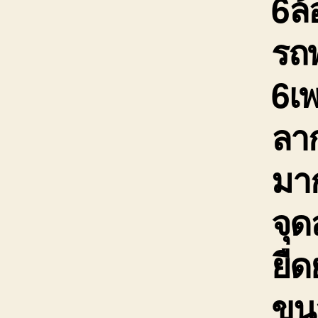
6ล้
รถพ
6เ
ลาก
มาก
จุ
ยืด
ขนส