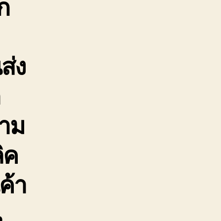
ก
ส่ง
ก
ตาม
ิค
ค้า
น