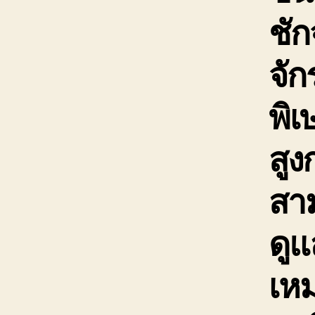
ชัก
จั
พิเ
สูง
สาม
ดูแ
เห