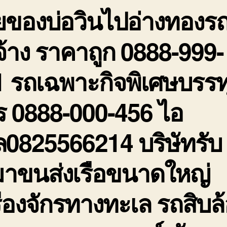
ยของบ่อวินไปอ่างทองร
รั
ร
ถ
จ้าง ราคาถูก 0888-999-
0
9
 รถเฉพาะกิจพิเศษบรรท
2
ร 0888-000-456 ไอ
ล0825566214 บริษัทรับ
มาขนส่งเรือขนาดใหญ่
ื่องจักรทางทะเล รถสิบล