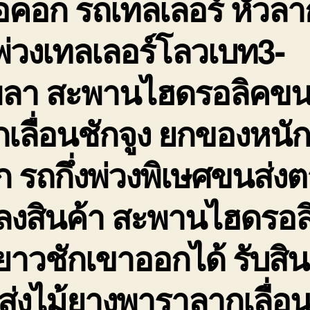
อคอก รถเทลเลอร์ หัวลา
่วงเทลเลอร์โลวเบท3-
พลา สะพานไฮดรอลิคขน
เลื่อนชักจูง ยกของหนั
 รถกึ่งพ่วงพิเษศขนส่ง
ดลงสินค้า สะพานไฮดรอล
ยาวชักเขาออกได้ รับสิน
่งไม้ยางพาราลากเลื่อ