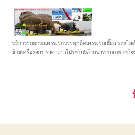
บริษัท
บริการรถยกรถเครน รถบรรทุกติดเครน รถเฮี๊ยบ รถสไลด
รถ
ย้ายเครื่องจักร ราคาถูก มีประกัน5ล้านบาท รถเฉพาะกิ
บรรทุก
เครื่องจักร
ระยอง
ชลบุรี
(บริษัท
เซียน
พาณิชย์
จำกัด)
บริการ
รถยก
รถ
รับจ้าง
ใน