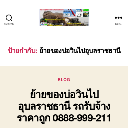
Search
Menu
บริษัท
รถ
บรรทุก
เครื่องจักร
ป้ายกำกับ:
ย้ายของบ่อวินไปอุบลราชธานี
ระยอง
ชลบุรี
(บริษัท
เซียน
Categories
พาณิชย์
BLOG
จำกัด)
ย้ายของบ่อวินไป
บริการ
รถยก
อุบลราชธานี รถรับจ้าง
รถ
รับจ้าง
ราคาถูก 0888-999-211
ใน
เขต