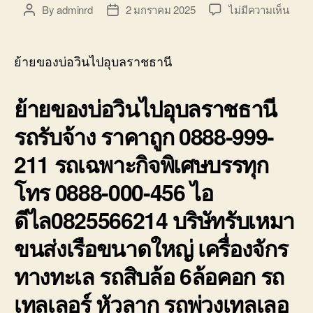
บ่อ
บน
By
adminrd
2 มกราคม 2025
ไม่มีความเห็น
Post
Post
วิน
ย้าย
author
date
ติดต่อ
ของ
0818900005
บ่อ
ย้ายของบ่อวินไปอุบลราชธานี
วิน
ไป
ย้ายของบ่อวินไปอุบลราชธานี
อุบล
รถ
รถรับจ้าง ราคาถูก 0888-999-
รับจ้า
ราคา
211 รถเฉพาะกิจพิเศษบรรทุก
ถูก
0888
โทร 0888-000-456 ไอ
999-
211
ดีไล0825566214 บริษัทรับเหมา
ขนส่งเรือขนาดใหญ่ เครื่องจักร
ทางทะเล รถสิบล้อ 6ล้อคอก รถ
เทลเลอร์ หัวลาก รถพ่วงเทลเลอ