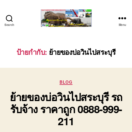
Search
Menu
บริษัท
รถ
บรรทุก
เครื่องจักร
ป้ายกำกับ:
ย้ายของบ่อวินไปสระบุรี
ระยอง
ชลบุรี
(บริษัท
เซียน
Categories
พาณิชย์
BLOG
จำกัด)
ย้ายของบ่อวินไปสระบุรี รถ
บริการ
รถยก
รับจ้าง ราคาถูก 0888-999-
รถ
รับจ้าง
211
ใน
เขต