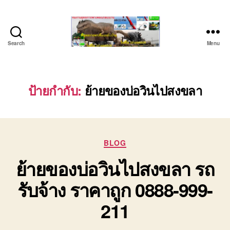
Search
Menu
บริษัท
รถ
บรรทุก
เครื่องจักร
ป้ายกำกับ:
ย้ายของบ่อวินไปสงขลา
ระยอง
ชลบุรี
(บริษัท
เซียน
Categories
พาณิชย์
BLOG
จำกัด)
ย้ายของบ่อวินไปสงขลา รถ
บริการ
รถยก
รับจ้าง ราคาถูก 0888-999-
รถ
รับจ้าง
211
ใน
เขต