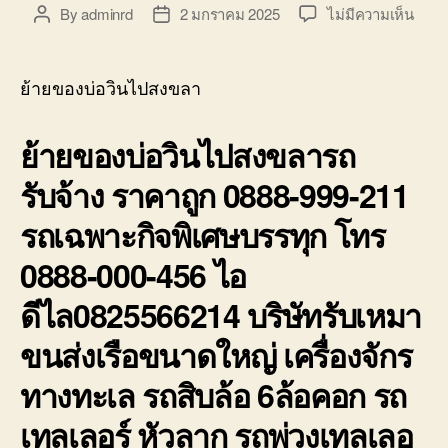
บ่อ
บน
By
adminrd
2 มกราคม 2025
ไม่มีความเห็น
Post
Post
วิน
ย้าย
author
date
ติดต่อ
ของ
0818900005
บ่อ
ย้ายของบ่อวินไปสงขลา
วิน
ไป
ย้ายของบ่อวินไปสงขลารถ
สงขล
รถ
รับจ้าง ราคาถูก 0888-999-211
รับจ้า
ราคา
รถเฉพาะกิจพิเศษบรรทุก โทร
ถูก
0888
0888-000-456 ไอ
999-
211
ดีไล0825566214 บริษัทรับเหมา
ขนส่งเรือขนาดใหญ่ เครื่องจักร
ทางทะเล รถสิบล้อ 6ล้อคอก รถ
เทลเลอร์ หัวลาก รถพ่วงเทลเลอ