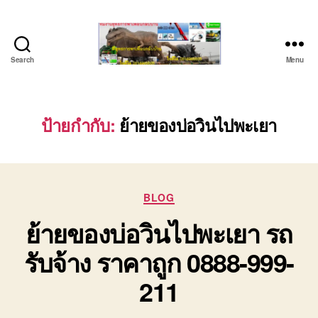
Search
Menu
บริษัท
รถ
บรรทุก
เครื่องจักร
ป้ายกำกับ:
ย้ายของบ่อวินไปพะเยา
ระยอง
ชลบุรี
(บริษัท
เซียน
Categories
พาณิชย์
BLOG
จำกัด)
ย้ายของบ่อวินไปพะเยา รถ
บริการ
รถยก
รับจ้าง ราคาถูก 0888-999-
รถ
รับจ้าง
211
ใน
เขต