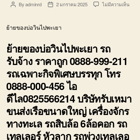
บ่อ
บน
By
adminrd
2 มกราคม 2025
ไม่มีความเห็น
Post
Post
วิน
ย้าย
author
date
ติดต่อ
ของ
0818900005
บ่อ
ย้ายของบ่อวินไปพะเยา
วิน
ไป
ย้ายของบ่อวินไปพะเยา รถ
พะเย
รถ
รับจ้าง ราคาถูก 0888-999-211
รับจ้า
ราคา
รถเฉพาะกิจพิเศษบรรทุก โทร
ถูก
0888
0888-000-456 ไอ
999-
211
ดีไล0825566214 บริษัทรับเหมา
ขนส่งเรือขนาดใหญ่ เครื่องจักร
ทางทะเล รถสิบล้อ 6ล้อคอก รถ
เทลเลอร์ หัวลาก รถพ่วงเทลเลอ