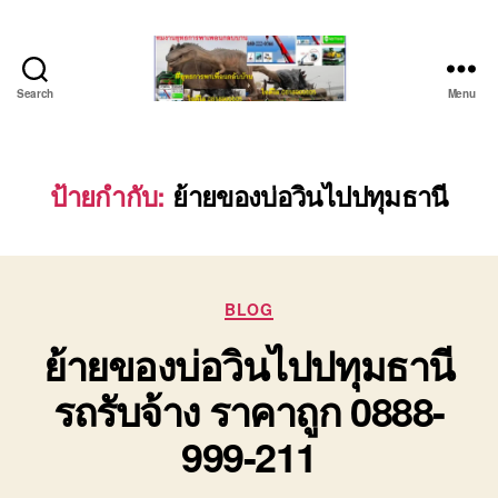
Search
Menu
บริษัท
รถ
บรรทุก
เครื่องจักร
ป้ายกำกับ:
ย้ายของบ่อวินไปปทุมธานี
ระยอง
ชลบุรี
(บริษัท
เซียน
Categories
พาณิชย์
BLOG
จำกัด)
ย้ายของบ่อวินไปปทุมธานี
บริการ
รถยก
รถรับจ้าง ราคาถูก 0888-
รถ
รับจ้าง
999-211
ใน
เขต