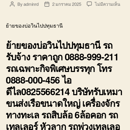
บ่อ
บน
By
adminrd
2 มกราคม 2025
ไม่มีความเห็น
Post
Post
วิน
ย้าย
author
date
ติดต่อ
ของ
0818900005
บ่อ
ย้ายของบ่อวินไปปทุมธานี
วิน
ไป
ย้ายของบ่อวินไปปทุมธานี รถ
ปทุมธ
รถ
รับจ้าง ราคาถูก 0888-999-211
รับจ้า
ราคา
รถเฉพาะกิจพิเศษบรรทุก โทร
ถูก
0888
0888-000-456 ไอ
999-
211
ดีไล0825566214 บริษัทรับเหมา
ขนส่งเรือขนาดใหญ่ เครื่องจักร
ทางทะเล รถสิบล้อ 6ล้อคอก รถ
เทลเลอร์ หัวลาก รถพ่วงเทลเลอ