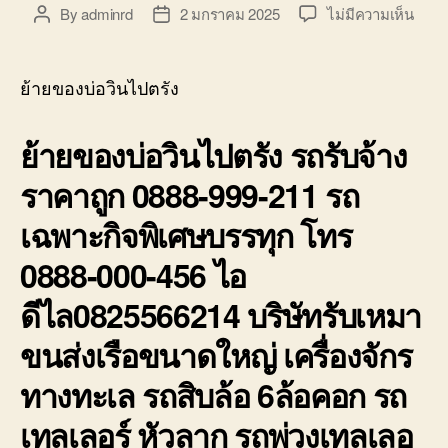
บ่อ
บน
By
adminrd
2 มกราคม 2025
ไม่มีความเห็น
Post
Post
วิน
ย้าย
author
date
ติดต่อ
ของ
0818900005
บ่อ
ย้ายของบ่อวินไปตรัง
วิน
ไป
ย้ายของบ่อวินไปตรัง รถรับจ้าง
ตรัง
รถ
ราคาถูก 0888-999-211 รถ
รับจ้า
ราคา
เฉพาะกิจพิเศษบรรทุก โทร
ถูก
0888
0888-000-456 ไอ
999-
211
ดีไล0825566214 บริษัทรับเหมา
ขนส่งเรือขนาดใหญ่ เครื่องจักร
ทางทะเล รถสิบล้อ 6ล้อคอก รถ
เทลเลอร์ หัวลาก รถพ่วงเทลเลอ