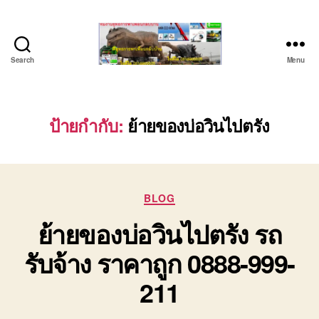
Search
Menu
บริษัท
รถ
บรรทุก
เครื่องจักร
ป้ายกำกับ:
ย้ายของบ่อวินไปตรัง
ระยอง
ชลบุรี
(บริษัท
เซียน
Categories
พาณิชย์
BLOG
จำกัด)
ย้ายของบ่อวินไปตรัง รถ
บริการ
รถยก
รับจ้าง ราคาถูก 0888-999-
รถ
รับจ้าง
211
ใน
เขต