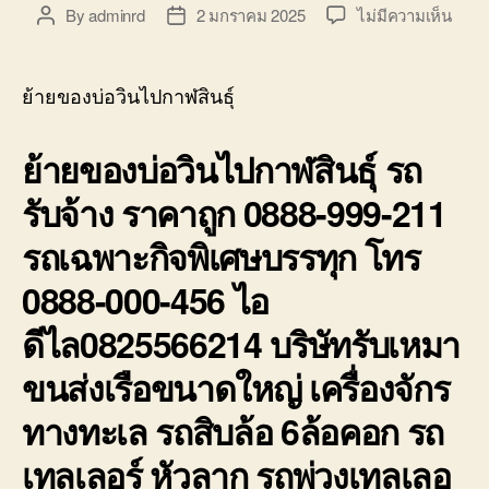
บ่อ
บน
By
adminrd
2 มกราคม 2025
ไม่มีความเห็น
Post
Post
วิน
ย้าย
author
date
ติดต่อ
ของ
0818900005
บ่อ
ย้ายของบ่อวินไปกาฬสินธุ์
วิน
ไป
ย้ายของบ่อวินไปกาฬสินธุ์ รถ
กาฬสิ
รถ
รับจ้าง ราคาถูก 0888-999-211
รับจ้า
ราคา
รถเฉพาะกิจพิเศษบรรทุก โทร
ถูก
0888
0888-000-456 ไอ
999-
211
ดีไล0825566214 บริษัทรับเหมา
ขนส่งเรือขนาดใหญ่ เครื่องจักร
ทางทะเล รถสิบล้อ 6ล้อคอก รถ
เทลเลอร์ หัวลาก รถพ่วงเทลเลอ