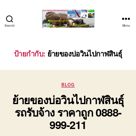
Search
Menu
บริษัท
รถ
บรรทุก
เครื่องจักร
ป้ายกำกับ:
ย้ายของบ่อวินไปกาฬสินธุ์
ระยอง
ชลบุรี
(บริษัท
เซียน
Categories
พาณิชย์
BLOG
จำกัด)
ย้ายของบ่อวินไปกาฬสินธุ์
บริการ
รถยก
รถรับจ้าง ราคาถูก 0888-
รถ
รับจ้าง
999-211
ใน
เขต