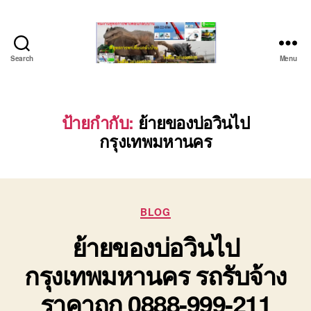
Search
Menu
บริษัท
รถ
บรรทุก
เครื่องจักร
ป้ายกำกับ:
ย้ายของบ่อวินไป
ระยอง
กรุงเทพมหานคร
ชลบุรี
(บริษัท
เซียน
พาณิชย์
จำกัด)
Categories
BLOG
บริการ
ย้ายของบ่อวินไป
รถยก
รถ
กรุงเทพมหานคร รถรับจ้าง
รับจ้าง
ใน
ราคาถูก 0888-999-211
เขต