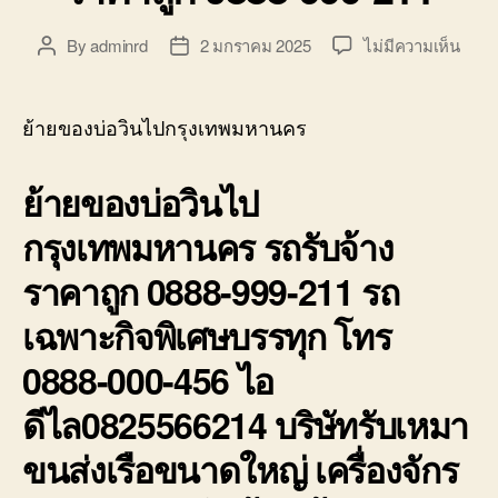
บ่อ
วิน
บน
By
adminrd
2 มกราคม 2025
ไม่มีความเห็น
Post
Post
ติดต่อ
ย้าย
author
date
0818900005
ของ
บ่อ
ย้ายของบ่อวินไปกรุงเทพมหานคร
วิน
ไป
ย้ายของบ่อวินไป
กรุง
รถ
กรุงเทพมหานคร รถรับจ้าง
รับจ้า
ราคา
ราคาถูก 0888-999-211 รถ
ถูก
0888
เฉพาะกิจพิเศษบรรทุก โทร
999-
211
0888-000-456 ไอ
ดีไล0825566214 บริษัทรับเหมา
ขนส่งเรือขนาดใหญ่ เครื่องจักร