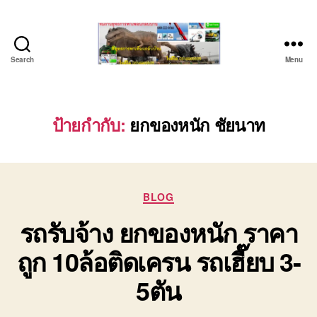
Search
Menu
บริษัท
รถ
บรรทุก
เครื่องจักร
ป้ายกำกับ:
ยกของหนัก ชัยนาท
ระยอง
ชลบุรี
(บริษัท
เซียน
Categories
พาณิชย์
BLOG
จำกัด)
รถรับจ้าง ยกของหนัก ราคา
บริการ
รถยก
ถูก 10ล้อติดเครน รถเฮี๊ยบ 3-
รถ
รับจ้าง
5ตัน
ใน
เขต