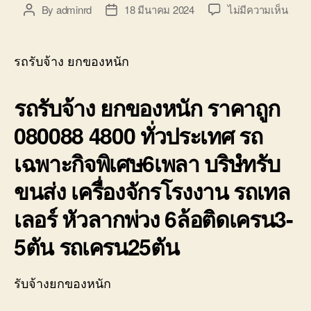
บ่อ
บน
By
adminrd
18 มีนาคม 2024
ไม่มีความเห็น
Post
Post
วิน
รถ
author
date
ติดต่อ
รับจ้
0818900005
ยก
รถรับจ้าง ยกของหนัก
ของ
หนัก
รถรับจ้าง ยกของหนัก ราคาถูก
ราคา
ถูก
080088 4800 ทั่วประเทศ รถ
10ล้อ
ติด
เฉพาะกิจพิเศษ6เพลา บริษํทรับ
เครน
รถ
ขนส่ง เครื่องจักรโรงงาน รถเทล
เฮี๊ยบ
3-
เลอร์ หัวลากพ่วง 6ล้อติดเครน3-
5ตัน
5ตัน รถเครน25ตัน
รับจ้างยกของหนัก