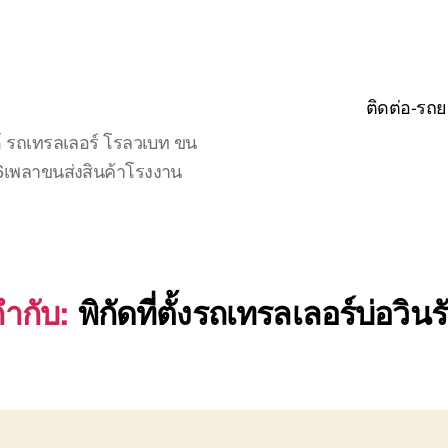
ติดต่อ-รถย
์ รถเทรลเลอร์ โรลวเบท ขน
จ6เพลาขนส่งสินค้าโรงงาน
กำกับ:
พิกัดที่ตั้งรถเทรลเลอร์บ่อวินร