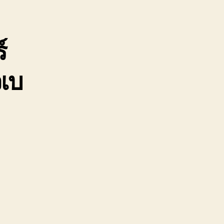
ศรีราชา
นิคม
อมตะ
์
0888000456
เบ