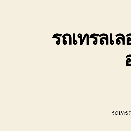
เขต
บ่อ
วิน
ติดต่อ
รถเทรลเลอร
0818900005
รถเทรลเ