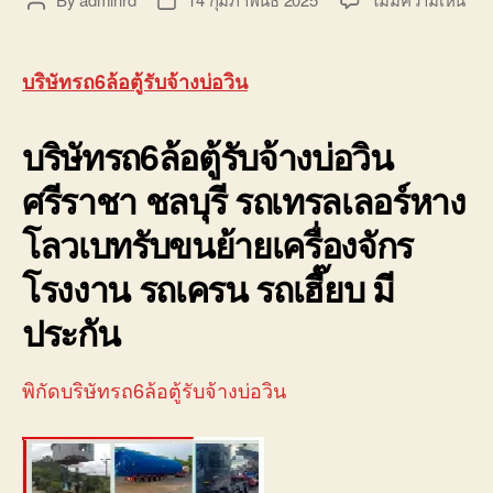
Post
Post
บ่อ
บริษ
author
date
วิน
รถ6
ติดต่อ
ตู้
0818900005
บริษัทรถ6ล้อตู้รับจ้างบ่อวิน
รับจ
บ่อ
บริษัทรถ6ล้อตู้รับจ้างบ่อวิน
วิน
ศรี
ศรีราชา ชลบุรี รถเทรลเลอร์หาง
ชลบุ
088
โลวเบทรับขนย้ายเครื่องจักร
โรงงาน รถเครน รถเฮี๊ยบ มี
ประกัน
พิกัดบริษัทรถ6ล้อตู้รับจ้างบ่อวิน