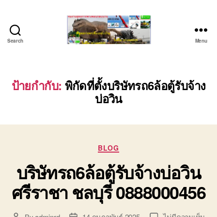
Search
Menu
บริษัท
รถ
บรรทุก
เครื่องจักร
ป้ายกำกับ:
พิกัดที่ตั้งบริษัทรถ6ล้อตู้รับจ้าง
ระยอง
บ่อวิน
ชลบุรี
(บริษัท
เซียน
พาณิชย์
จำกัด)
Categories
BLOG
บริการ
บริษัทรถ6ล้อตู้รับจ้างบ่อวิน
รถยก
รถ
ศรีราชา ชลบุรี 0888000456
รับจ้าง
ใน
เขต
บน
By
adminrd
14 กุมภาพันธ์ 2025
ไม่มีความเห็น