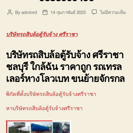
บ่อ
วิน
บน
By
adminrd
14 กุมภาพันธ์ 2025
ไม่มีความเห็น
Post
Post
ติดต่อ
บริษ
author
date
0818900005
รถ
สิบ
บริษัทรถสิบล้อตู้รับจ้าง ศรีราชา
ล้อ
ตู้
บริษัทรถสิบล้อตู้รับจ้าง ศรีราชา
รับจ
ศรี
ชลบุรี ใกล้ฉัน ราคาถูก รถเทรล
นิค
อม
เลอร์หางโลวเบท ขนย้ายจักรกล
088
พิกัดที่ตั้งบริษัทรถสิบล้อตู้รับจ้างศรีราชา
หาบริษัทรถสิบล้อตู้รับจ้างศรีราชา