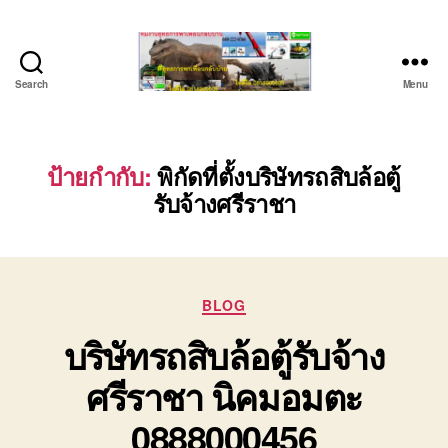
Search
Menu
บริษัท
รถ
บรรทุก
เครื่องจักร
ป้ายกำกับ:
พิกัดที่ตั้งบริษัทรถสิบล้อตู้
ระยอง
รับจ้างศรีราชา
ชลบุรี
(บริษัท
เซียน
พาณิชย์
จำกัด)
Categories
BLOG
บริการ
บริษัทรถสิบล้อตู้รับจ้าง
รถยก
รถ
ศรีราชา นิคมอมตะ
รับจ้าง
ใน
0888000456
เขต