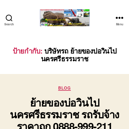
Search
Menu
บริษัท
รถ
บรรทุก
เครื่องจักร
ป้ายกำกับ:
บริษัทรถ ย้ายของบ่อวินไป
ระยอง
นครศรีธรรมราช
ชลบุรี
(บริษัท
เซียน
พาณิชย์
จำกัด)
Categories
BLOG
บริการ
ย้ายของบ่อวินไป
รถยก
รถ
นครศรีธรรมราช รถรับจ้าง
รับจ้าง
ใน
ราคาถูก 0888-999-211
เขต