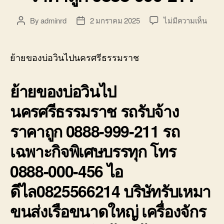
บ่อ
วิน
บน
By
adminrd
2 มกราคม 2025
ไม่มีความเห็น
Post
Post
ติดต่อ
ย้าย
author
date
0818900005
ของ
บ่อ
ย้ายของบ่อวินไปนครศรีธรรมราช
วิน
ไป
ย้ายของบ่อวินไป
นครศ
รถ
นครศรีธรรมราช รถรับจ้าง
รับจ้า
ราคา
ราคาถูก 0888-999-211 รถ
ถูก
0888
เฉพาะกิจพิเศษบรรทุก โทร
999-
211
0888-000-456 ไอ
ดีไล0825566214 บริษัทรับเหมา
ขนส่งเรือขนาดใหญ่ เครื่องจักร