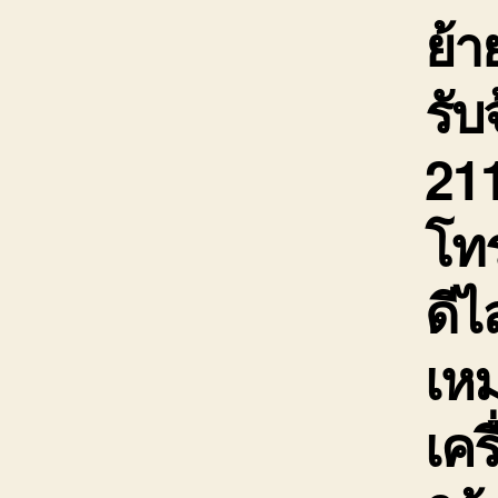
ย้
รับ
211
โท
ดีไ
เห
เคร