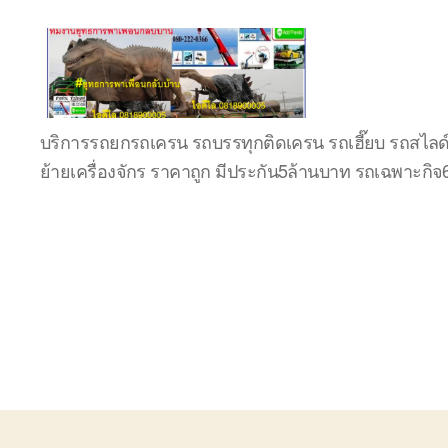
บริษัท
บริการรถยกรถเครน รถบรรทุกติดเครน รถเฮี๊ยบ รถสไลด
รถ
ย้ายเครื่องจักร ราคาถูก มีประกัน5ล้านบาท รถเฉพาะกิ
บรรทุก
เครื่องจักร
ระยอง
ชลบุรี
(บริษัท
เซียน
พาณิชย์
จำกัด)
บริการ
รถยก
รถ
รับจ้าง
ใน