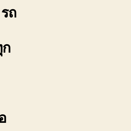
 รถ
บจ้าง
าคา
ูก
888-
99-
ุก
11
้อ