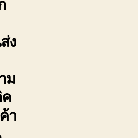
ก
ส่ง
ก
ตาม
ิค
ค้า
น