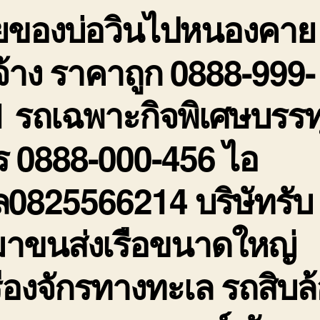
ายของบ่อวินไปหนองคาย
รั
ร
ถ
จ้าง ราคาถูก 0888-999-
0
9
 รถเฉพาะกิจพิเศษบรรท
2
ร 0888-000-456 ไอ
ล0825566214 บริษัทรับ
มาขนส่งเรือขนาดใหญ่
ื่องจักรทางทะเล รถสิบล