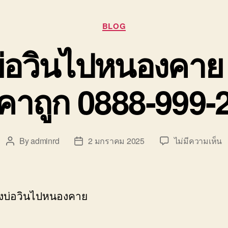
Categories
BLOG
่อวินไปหนองคาย 
คาถูก 0888-999-
บ
By
adminrd
2 มกราคม 2025
ไม่มีความเห็น
Post
Post
ย
author
date
ข
บ
ว
งบ่อวินไปหนองคาย
ไ
ห
ร