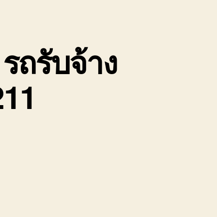
รถรับจ้าง
211
น
้าย
อง
่อ
ิน
ป
นองคาย
ถ