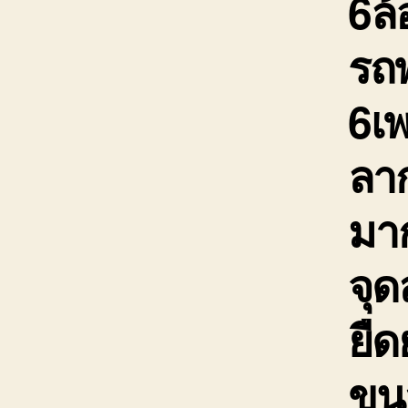
6ล้
รถพ
6เ
ลาก
มาก
จุ
ยืด
ขนส