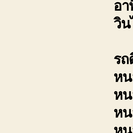
อาท
วิ
รถ
หน
หน
หน
หน