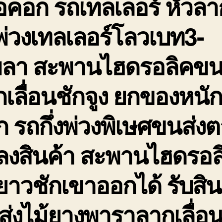
อคอก รถเทลเลอร์ หัวลา
่วงเทลเลอร์โลวเบท3-
พลา สะพานไฮดรอลิคขน
เลื่อนชักจูง ยกของหนั
 รถกึ่งพ่วงพิเษศขนส่ง
ดลงสินค้า สะพานไฮดรอล
ยาวชักเขาออกได้ รับสิน
่งไม้ยางพาราลากเลื่อ