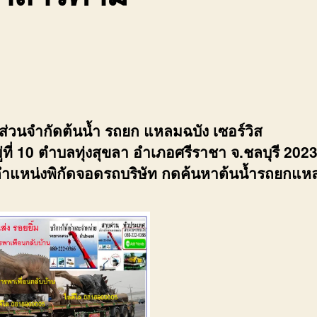
้นส่วนจำกัดต้นน้ำ รถยก แหลมฉบัง เซอร์วิส
่ที่ 10 ตำบลทุ่งสุขลา อำเภอศรีราชา จ.ชลบุรี 202
ำแหน่งพิกัดจอดรถบริษัท กดค้นหาต้นน้ำรถยกแห