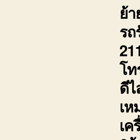
ย้
รถร
211
โท
ดีไ
เห
เคร