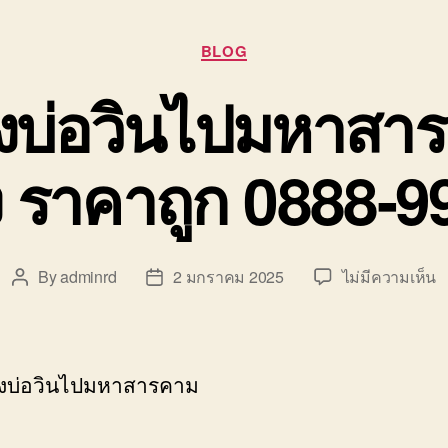
Categories
BLOG
งบ่อวินไปมหาสา
าง ราคาถูก 0888-9
บ
By
adminrd
2 มกราคม 2025
ไม่มีความเห็น
Post
Post
ย
author
date
ข
บ
ว
องบ่อวินไปมหาสารคาม
ไ
ม
ร