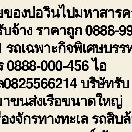
ายของบ่อวินไปมหาสาร
รั
ร
ถ
ับจ้าง ราคาถูก 0888-9
0
9
 รถเฉพาะกิจพิเศษบรรท
2
ร 0888-000-456 ไอ
ล0825566214 บริษัทรับ
มาขนส่งเรือขนาดใหญ่
ื่องจักรทางทะเล รถสิบล