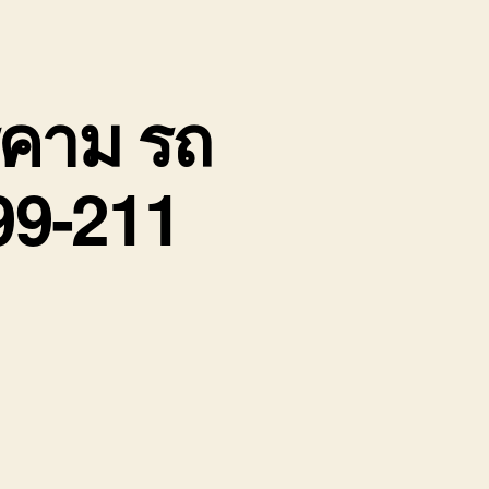
รคาม รถ
99-211
น
้าย
อง
่อ
ิน
ป
หาสารคาม
ถ