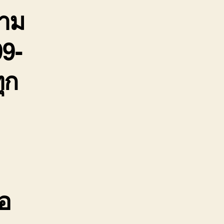
คาม
บจ้าง
าคา
ูก
99-
888-
99-
ุก
11
้อ