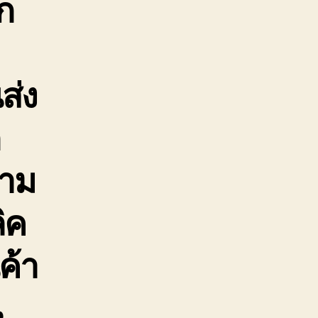
ก
ส่ง
ก
ตาม
ิค
ค้า
น