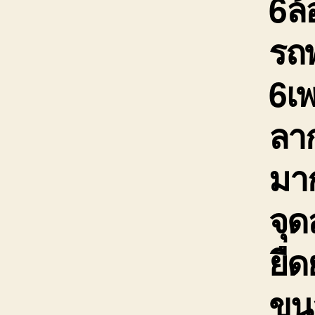
6ล้
รถพ
6เ
ลาก
มาก
จุ
ยืด
ขนส