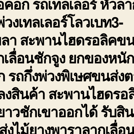
อคอก รถเทลเลอร์ หัวลา
่วงเทลเลอร์โลวเบท3-
พลา สะพานไฮดรอลิคขน
เลื่อนชักจูง ยกของหนั
 รถกึ่งพ่วงพิเษศขนส่ง
ดลงสินค้า สะพานไฮดรอล
ยาวชักเขาออกได้ รับสิน
่งไม้ยางพาราลากเลื่อ