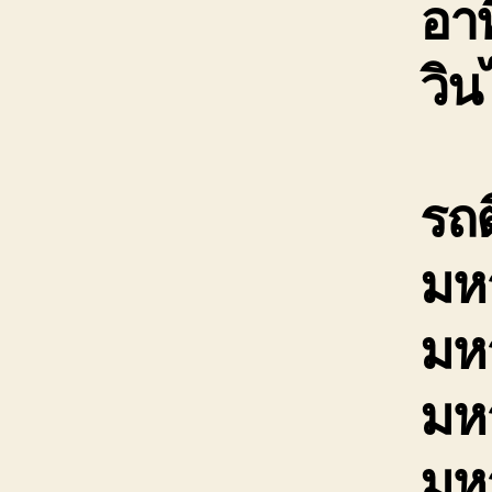
อาท
วิ
รถ
มห
มห
มห
มห