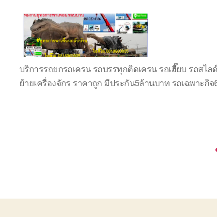
บริษัท
บริการรถยกรถเครน รถบรรทุกติดเครน รถเฮี๊ยบ รถสไลด
รถ
ย้ายเครื่องจักร ราคาถูก มีประกัน5ล้านบาท รถเฉพาะกิ
บรรทุก
เครื่องจักร
ระยอง
ชลบุรี
(บริษัท
เซียน
พาณิชย์
จำกัด)
บริการ
รถยก
รถ
รับจ้าง
ใน