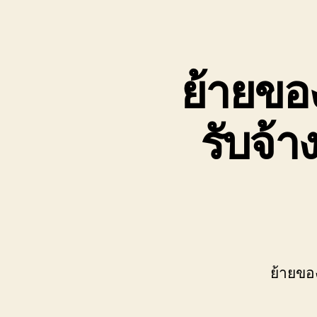
เขต
บ่อ
วิน
ติดต่อ
ย้ายขอ
0818900005
รับจ้
ย้ายข