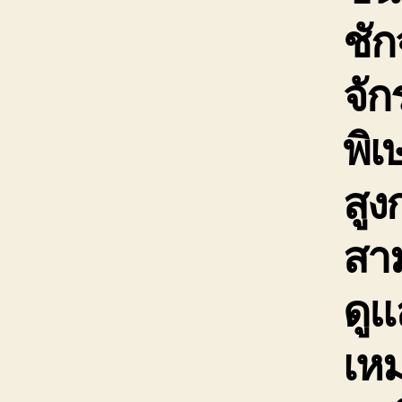
ชัก
จั
พิเ
สูง
สาม
ดูแ
เห