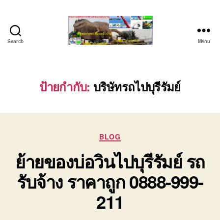
Search
Menu
บริษัท
รถ
บรรทุก
เครื่องจักร
ป้ายกำกับ:
บริษัทรถไปบุรีรัมย์
ระยอง
ชลบุรี
(บริษัท
เซียน
Categories
พาณิชย์
BLOG
จำกัด)
ย้ายของบ่อวินไปบุรีรัมย์ รถ
บริการ
รถยก
รับจ้าง ราคาถูก 0888-999-
รถ
รับจ้าง
211
ใน
เขต