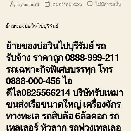
บ่อ
บน
By
adminrd
2 มกราคม 2025
ไม่มีความเห็น
Post
Post
วิน
ย้าย
author
date
ติดต่อ
ของ
0818900005
บ่อ
ย้ายของบ่อวินไปบุรีรัมย์
วิน
ไป
ย้ายของบ่อวินไปบุรีรัมย์ รถ
บุรีรัม
รถ
รับจ้าง ราคาถูก 0888-999-211
รับจ้า
ราคา
รถเฉพาะกิจพิเศษบรรทุก โทร
ถูก
0888
0888-000-456 ไอ
999-
211
ดีไล0825566214 บริษัทรับเหมา
ขนส่งเรือขนาดใหญ่ เครื่องจักร
ทางทะเล รถสิบล้อ 6ล้อคอก รถ
เทลเลอร์ หัวลาก รถพ่วงเทลเลอ