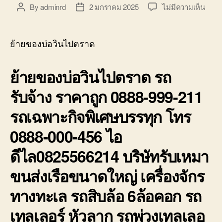
บ่อ
บน
By
adminrd
2 มกราคม 2025
ไม่มีความเห็น
Post
Post
วิน
ย้าย
author
date
ติดต่อ
ของ
0818900005
บ่อ
ย้ายของบ่อวินไปตราด
วิน
ไป
ย้ายของบ่อวินไปตราด รถ
ตราด
รถ
รับจ้าง ราคาถูก 0888-999-211
รับจ้า
ราคา
รถเฉพาะกิจพิเศษบรรทุก โทร
ถูก
0888
0888-000-456 ไอ
999-
211
ดีไล0825566214 บริษัทรับเหมา
ขนส่งเรือขนาดใหญ่ เครื่องจักร
ทางทะเล รถสิบล้อ 6ล้อคอก รถ
เทลเลอร์ หัวลาก รถพ่วงเทลเลอ