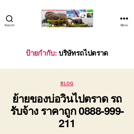
Search
Menu
บริษัท
รถ
บรรทุก
เครื่องจักร
ป้ายกำกับ:
บริษัทรถไปตราด
ระยอง
ชลบุรี
(บริษัท
เซียน
Categories
พาณิชย์
BLOG
จำกัด)
ย้ายของบ่อวินไปตราด รถ
บริการ
รถยก
รับจ้าง ราคาถูก 0888-999-
รถ
รับจ้าง
211
ใน
เขต