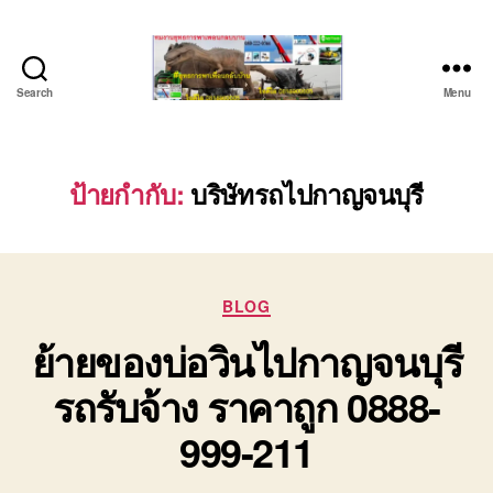
Search
Menu
บริษัท
รถ
บรรทุก
เครื่องจักร
ป้ายกำกับ:
บริษัทรถไปกาญจนบุรี
ระยอง
ชลบุรี
(บริษัท
เซียน
Categories
พาณิชย์
BLOG
จำกัด)
ย้ายของบ่อวินไปกาญจนบุรี
บริการ
รถยก
รถรับจ้าง ราคาถูก 0888-
รถ
รับจ้าง
999-211
ใน
เขต