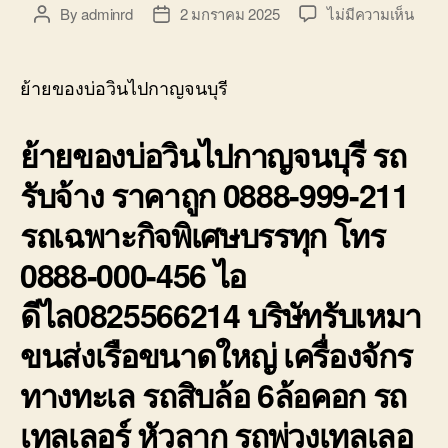
บ่อ
บน
By
adminrd
2 มกราคม 2025
ไม่มีความเห็น
Post
Post
วิน
ย้าย
author
date
ติดต่อ
ของ
0818900005
บ่อ
ย้ายของบ่อวินไปกาญจนบุรี
วิน
ไป
ย้ายของบ่อวินไปกาญจนบุรี รถ
กาญจ
รถ
รับจ้าง ราคาถูก 0888-999-211
รับจ้า
ราคา
รถเฉพาะกิจพิเศษบรรทุก โทร
ถูก
0888
0888-000-456 ไอ
999-
211
ดีไล0825566214 บริษัทรับเหมา
ขนส่งเรือขนาดใหญ่ เครื่องจักร
ทางทะเล รถสิบล้อ 6ล้อคอก รถ
เทลเลอร์ หัวลาก รถพ่วงเทลเลอ