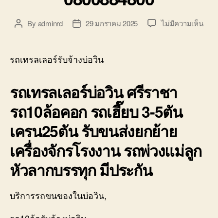
บน
By
adminrd
29 มกราคม 2025
ไม่มีความเห็น
Post
Post
รถ
author
date
เทรล
เลอ
รถเทรลเลอร์รับจ้างบ่อวิน
ร์
รับจ้
รถเทรลเลอร์บ่อวิน ศรีราชา
บ่อ
วิน
รถ10ล้อคอก รถเฮี๊ยบ 3-5ตัน
ศรีร
โลว
เครน25ตัน รับขนส่งยกย้าย
10ล้
คอก
เครื่องจักรโรงงาน รถพ่วงแม่ลูก
0800
หัวลากบรรทุก มีประกัน
บริการรถขนของในบ่อวิน,