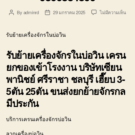
บ่อ
วิน
บน
By
adminrd
29 มกราคม 2025
ไม่มีความเห็น
Post
Post
ติดต่อ
รับ
author
date
0818900005
ย้าย
เครื่
รับย้ายเครื่องจักรในบ่อวิน
ใน
บ่อ
รับย้ายเครื่องจักรในบ่อวิน เครน
วิน
ศรีร
ยกของเข้าโรงงาน บริษัทเซียน
โลวเ
ทบร
พานิชย์ ศรีราชา ชลบุรี เฮี๊ยบ 3-
ทุก
0800
5ตัน 25ตัน ขนส่งยกย้ายจักรกล
มีประกัน
บริการเครนเครื่องจักรบ่อวิน
ลากเครื่องบ่อวิน