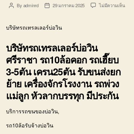
บน
By
adminrd
29 มกราคม 2025
ไม่มีความเห็น
Post
Post
บริษั
author
date
รถ
เทรล
บริษัทรถเทรลเลอร์บ่อวิน
เลอ
ร์
บริษัทรถเทรลเลอร์บ่อวิน
บ่อ
วิน
ศรีราชา รถ10ล้อคอก รถเฮี๊ยบ
ศรีร
โลว
3-5ตัน เครน25ตัน รับขนส่งยก
10ล้
คอก
ย้าย เครื่องจักรโรงงาน รถพ่วง
0800
แม่ลูก หัวลากบรรทุก มีประกัน
บริการรถขนของบ่อวิน,
รถ10ล้อรับจ้างบ่อวิน