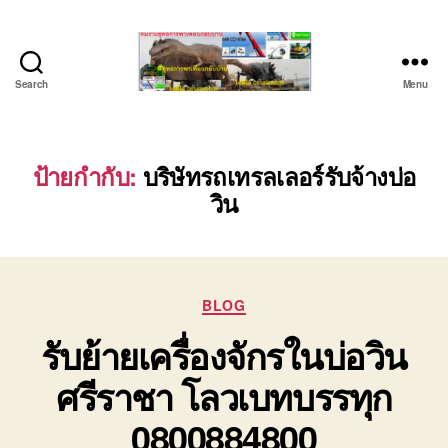
Search
Menu
บริษัท
รถ
บรรทุก
เครื่องจักร
ป้ายกำกับ:
บริษัทรถเทรลเลอร์รับจ้างบ่อ
ระยอง
วิน
ชลบุรี
(บริษัท
เซียน
พาณิชย์
จำกัด)
Categories
BLOG
บริการ
รับย้ายเครื่องจักรในบ่อวิน
รถยก
รถ
ศรีราชา โลวเบทบรรทุก
รับจ้าง
ใน
0800884800
เขต