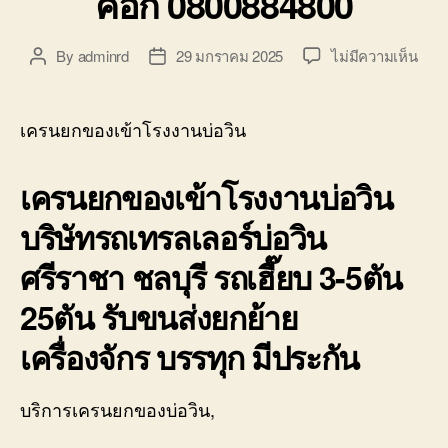
คอก 0800884800
บน
By
adminrd
29 มกราคม 2025
ไม่มีความเห็น
Post
Post
เคร
author
date
ยก
ของ
เครนยกของเข้าโรงงานบ่อวิน
เข้า
โรงง
เครนยกของเข้าโรงงานบ่อวิน
บ่อ
วิน
บริษัทรถเทรลเลอร์บ่อวิน
ศรีร
โลว
ศรีราชา ชลบุรี รถเฮี๊ยบ 3-5ตัน
10ล้
คอก
25ตัน รับขนส่งยกย้าย
0800
เครื่องจักร บรรทุก มีประกัน
บริการเครนยกของบ่อวิน,