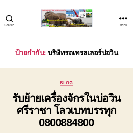
Search
Menu
บริษัท
รถ
บรรทุก
เครื่องจักร
ป้ายกำกับ:
บริษัทรถเทรลเลอร์บ่อวิน
ระยอง
ชลบุรี
(บริษัท
เซียน
Categories
พาณิชย์
BLOG
จำกัด)
รับย้ายเครื่องจักรในบ่อวิน
บริการ
รถยก
ศรีราชา โลวเบทบรรทุก
รถ
รับจ้าง
0800884800
ใน
เขต