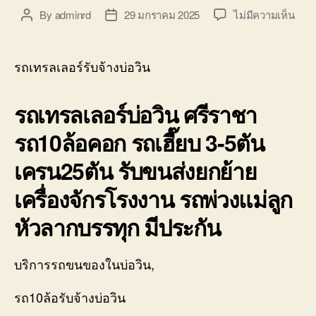
บน
By
adminrd
29 มกราคม 2025
ไม่มีความเห็น
Post
Post
รถ
author
date
เทรล
เลอ
รถเทรลเลอร์รับจ้างบ่อวิน
ร์
รับจ้
รถเทรลเลอร์บ่อวิน ศรีราชา
บ่อ
วิน
รถ10ล้อคอก รถเฮี๊ยบ 3-5ตัน
ศรีร
โลว
เครน25ตัน รับขนส่งยกย้าย
10ล้
คอก
เครื่องจักรโรงงาน รถพ่วงแม่ลูก
0800
หัวลากบรรทุก มีประกัน
บริการรถขนของในบ่อวิน,
รถ10ล้อรับจ้างบ่อวิน