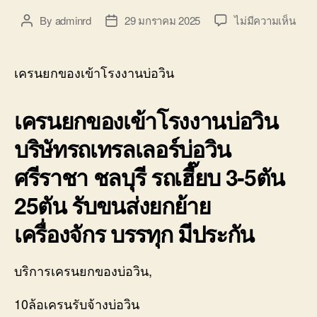
บน
By
adminrd
29 มกราคม 2025
ไม่มีความเห็น
Post
Post
เคร
author
date
ยก
ของ
เครนยกของเข้าโรงงานบ่อวิน
เข้า
โรงง
เครนยกของเข้าโรงงานบ่อวิน
บ่อ
วิน
บริษัทรถเทรลเลอร์บ่อวิน
ศรีร
โลว
ศรีราชา ชลบุรี รถเฮี๊ยบ 3-5ตัน
10ล้
คอก
25ตัน รับขนส่งยกย้าย
0800
เครื่องจักร บรรทุก มีประกัน
บริการเครนยกของบ่อวิน,
10ล้อเครนรับจ้างบ่อวิน