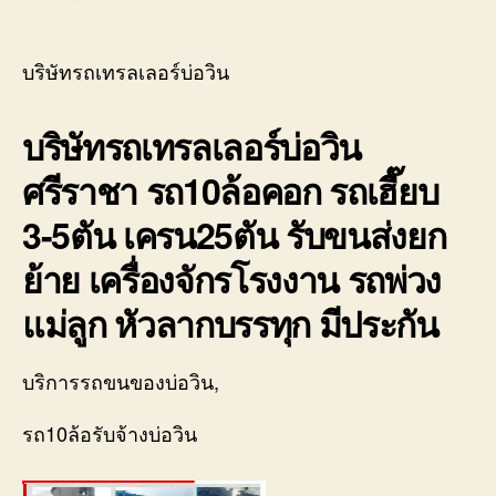
บริษั
author
date
รถ
เทรล
บริษัทรถเทรลเลอร์บ่อวิน
เลอ
ร์
บริษัทรถเทรลเลอร์บ่อวิน
บ่อ
วิน
ศรีราชา รถ10ล้อคอก รถเฮี๊ยบ
ศรีร
โลว
3-5ตัน เครน25ตัน รับขนส่งยก
10ล้
คอก
ย้าย เครื่องจักรโรงงาน รถพ่วง
0800
แม่ลูก หัวลากบรรทุก มีประกัน
บริการรถขนของบ่อวิน,
รถ10ล้อรับจ้างบ่อวิน