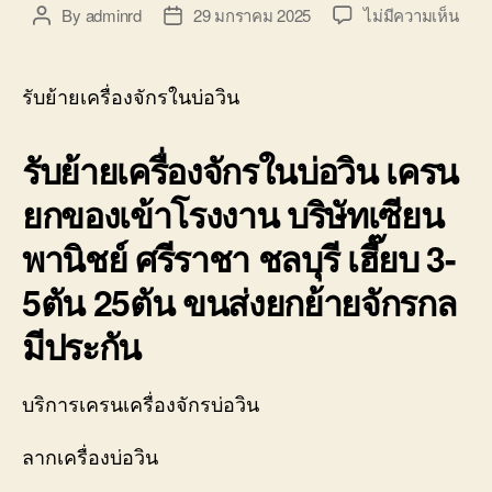
บ่อ
บน
By
adminrd
29 มกราคม 2025
ไม่มีความเห็น
Post
Post
วิน
รับ
author
date
ติดต่อ
ย้าย
0818900005
เครื่
รับย้ายเครื่องจักรในบ่อวิน
ใน
บ่อ
รับย้ายเครื่องจักรในบ่อวิน เครน
วิน
ศรีร
ยกของเข้าโรงงาน บริษัทเซียน
โลวเ
ทบร
พานิชย์ ศรีราชา ชลบุรี เฮี๊ยบ 3-
ทุก
0800
5ตัน 25ตัน ขนส่งยกย้ายจักรกล
มีประกัน
บริการเครนเครื่องจักรบ่อวิน
ลากเครื่องบ่อวิน