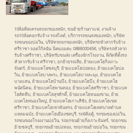
10ล้อติดเครนรถยกของหนัก
,
ขนย้ายร้านกาแฟ
,
งานจ้าง
รถ10ล้อคอกรับจ้าง รถสไลด์
,
บริการรถขนสงของหนัก
,
บริษัท
รถขนของบ่อวิน
,
บริษัทรถยกของหนัก
,
บริษัทรถหัวลากรับจ้าง
ศรีราชา จอดใก้ลฉัน นิคมอมตะ 0888000456
,
บริษัทรถหัวลาก
รับจ้างศรีราชา
,
บริษัทรับขนส่ง เครื่องจักรโรงงาน
,
พิกัดที่ตั้งรถ
หัวลากรับจ้าง ศรีราชา
,
ยกย้ายรถเสีย
,
ย้ายแบคโฮกิ่งเกาะ
จันทร์
,
ย้ายแบคโฮชลบุรี
,
ย้ายแบคโฮบ่อทอง
,
ย้ายแบคโฮบ่อ
วิน
,
ย้ายแบคโฮบางพระ
,
ย้ายแบคโฮบางละมุง
,
ย้ายแบคโฮ
บางแสน
,
ย้ายแบคโฮบ้านบึง
,
ย้ายแบคโฮบึง
,
ย้ายแบคโฮ
พนัสนิคม
,
ย้ายแบคโฮพานทอง
,
ย้ายแบคโฮศรีราชา
,
ย้ายแบค
โฮสัตหีบ
,
ย้ายแบคโฮสุรศักดิ์
,
ย้ายแบคโฮหนองขาม
,
ย้าย
แบคโฮหนองใหญ่
,
ย้ายแบคโฮเกาะสีชัง
,
ย้ายแบคโฮเขต
ศรีราชา
,
ย้ายแบคโฮเขาคันทรง
,
ย้ายแบคโฮเทศบาลตำบล
แหลมฉบัง
,
ย้ายแบคโฮเมืองชลบุรี
,
รถ6ล้อตู้
,
รถขนของบ่อวิน
,
รถขนของโรงงงานบ่อวิน
,
รถยกขนย้ายกิ่งเกาะจันทร์
,
รถยกขน
ย้ายชลบุรี
,
รถยกขนย้ายบ่อทอง
,
รถยกขนย้ายบ่อวิน
,
รถยกขน