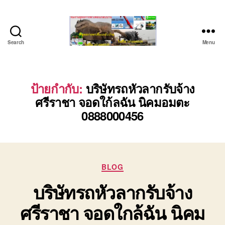
Search
Menu
บริษัท
รถ
บรรทุก
เครื่องจักร
ป้ายกำกับ:
บริษัทรถหัวลากรับจ้าง
ระยอง
ศรีราชา จอดใก้ลฉัน นิคมอมตะ
ชลบุรี
0888000456
(บริษัท
เซียน
พาณิชย์
จำกัด)
บริการ
Categories
BLOG
รถยก
รถ
บริษัทรถหัวลากรับจ้าง
รับจ้าง
ใน
ศรีราชา จอดใกล้ฉัน นิคม
เขต