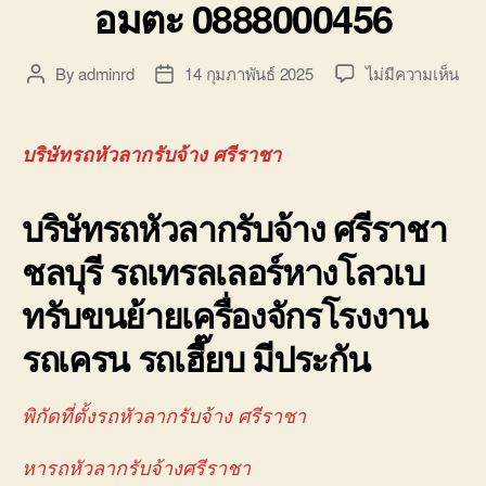
อมตะ 0888000456
บ่อ
วิน
ติดต่อ
บน
By
adminrd
14 กุมภาพันธ์ 2025
ไม่มีความเห็น
Post
Post
0818900005
บริษ
author
date
รถ
หัว
บริษัทรถหัวลากรับจ้าง ศรีราชา
ลาก
รับจ
บริษัทรถหัวลากรับจ้าง ศรีราชา
ศรี
จอ
ชลบุรี รถเทรลเลอร์หางโลวเบ
ใกล้
ฉัน
ทรับขนย้ายเครื่องจักรโรงงาน
นิค
อม
รถเครน รถเฮี๊ยบ มีประกัน
088
พิกัดที่ตั้งรถหัวลากรับจ้าง ศรีราชา
หารถหัวลากรับจ้างศรีราชา