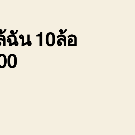
้ฉัน 10ล้อ
00
บน
รับจ้าง
ขน
ย้าย
ของ
ชลบุรี
ใกล้
ฉัน