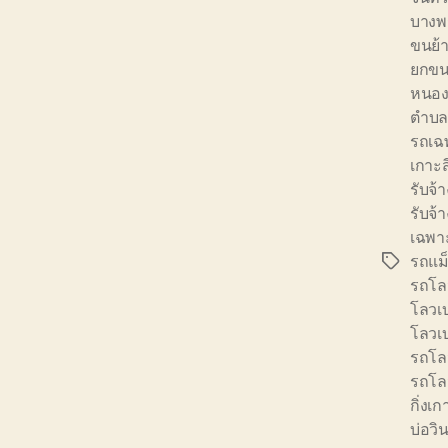
บางพ
ขนย้า
ยกขนย
หนอง
ตำบล
รถเฉ
เกาะส
รับจ
รับจ้
เฉพา
รถแม
Tags
รถโล
โลวเ
โลวเบ
รถโล
รถโลว
กิ่งเก
บ่อวิ