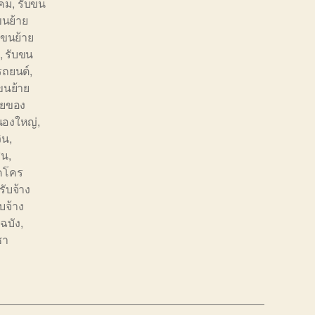
ิคม
,
รับขน
ขนย้าย
บขนย้าย
,
รับขน
รถยนต์
,
ขนย้าย
ายของ
นองใหญ่
,
ิน
,
สน
,
คโคร
ับจ้าง
บจ้าง
ฉบัง
,
ชา