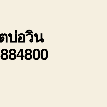
ตบ่อวิน
0884800
บน
บริษัท
รถ
บรรทุก
รับจ้าง
เขต
บ่อ