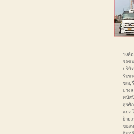
10ล้
รถขน
บริษ
รับขน
ชลบุร
บางล
พนัส
สุรศักด
แบคโ
ย้ายแ
ของหน
จันทร