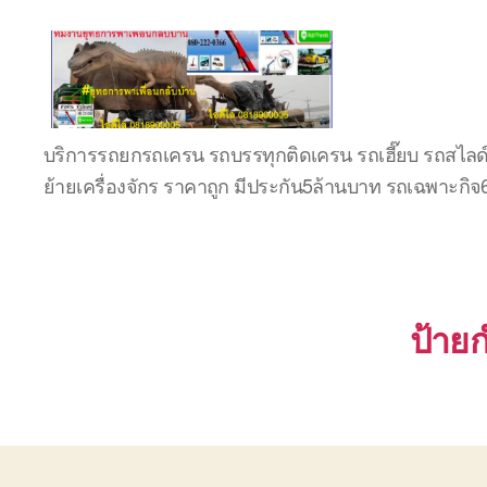
บริษัท
บริการรถยกรถเครน รถบรรทุกติดเครน รถเฮี๊ยบ รถสไลด
รถ
ย้ายเครื่องจักร ราคาถูก มีประกัน5ล้านบาท รถเฉพาะกิ
บรรทุก
เครื่องจักร
ระยอง
ชลบุรี
(บริษัท
เซียน
ป้ายก
พาณิชย์
จำกัด)
บริการ
รถยก
รถ
รับจ้าง
ใน