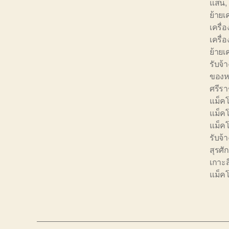
แสน
,
ย้ายเ
เครื่อ
เครื่
ย้าย
รับจ้
ของหน
ศรีร
แม็คโ
แม็ค
แม็คโ
รับจ
สุรศักด
เกาะส
แม็คโ