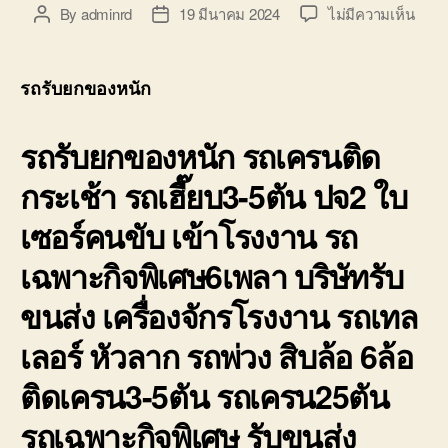
บ่อ
บน
By
adminrd
19 มีนาคม 2024
ไม่มีความเห็น
Post
Post
วิน
รถ
author
date
ติดต่อ
รับ
0818900005
ยก
รถรับยกของหนัก
ของ
หนัก
รถรับยกของหนัก รถเครนติด
10ล้อ
บรรท
กระเช้า รถเฮี๊ยบ3-5ตัน ปจ2 ใบ
ติด
เครน
เซอร์คนขับ เข้าโรงงาน รถ
รถ
เฮี๊ยบ
เฉพาะกิจพิเศษ6เพลา บริษัทรับ
3-
5ตัน
ขนส่ง เครื่องจักรโรงงาน รถเทล
เลอร์ หัวลาก รถพ่วง สิบล้อ 6ล้อ
ติดเครน3-5ตัน รถเครน25ตัน
รถเฉพาะกิจพิเศษ รับขนส่ง