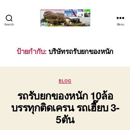
Search
Menu
บริษัท
รถ
บรรทุก
เครื่องจักร
ป้ายกำกับ:
บริษัทรถรับยกของหนัก
ระยอง
ชลบุรี
(บริษัท
เซียน
Categories
พาณิชย์
BLOG
จำกัด)
รถรับยกของหนัก 10ล้อ
บริการ
รถยก
บรรทุกติดเครน รถเฮี๊ยบ 3-
รถ
รับจ้าง
5ตัน
ใน
เขต