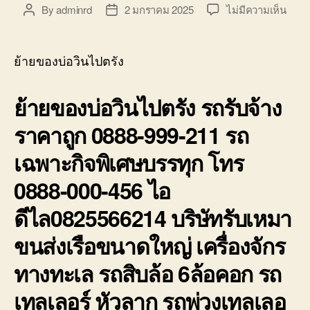
บ่อ
บน
By
adminrd
2 มกราคม 2025
ไม่มีความเห็น
Post
Post
วิน
ย้าย
author
date
ติดต่อ
ของ
0818900005
บ่อ
ย้ายของบ่อวินไปตรัง
วิน
ไป
ย้ายของบ่อวินไปตรัง รถรับจ้าง
ตรัง
รถ
ราคาถูก 0888-999-211 รถ
รับจ้า
ราคา
เฉพาะกิจพิเศษบรรทุก โทร
ถูก
0888
0888-000-456 ไอ
999-
211
ดีไล0825566214 บริษัทรับเหมา
ขนส่งเรือขนาดใหญ่ เครื่องจักร
ทางทะเล รถสิบล้อ 6ล้อคอก รถ
เทลเลอร์ หัวลาก รถพ่วงเทลเลอ