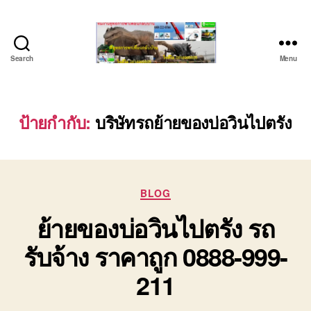
Search
Menu
บริษัท
รถ
บรรทุก
เครื่องจักร
ป้ายกำกับ:
บริษัทรถย้ายของบ่อวินไปตรัง
ระยอง
ชลบุรี
(บริษัท
เซียน
Categories
พาณิชย์
BLOG
จำกัด)
ย้ายของบ่อวินไปตรัง รถ
บริการ
รถยก
รับจ้าง ราคาถูก 0888-999-
รถ
รับจ้าง
211
ใน
เขต