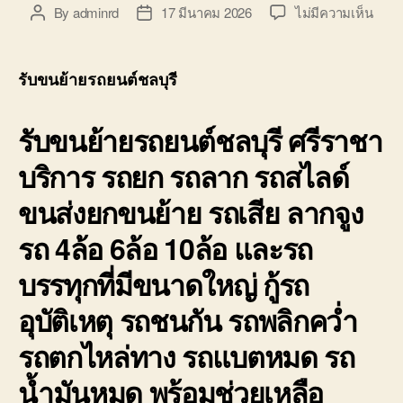
บ่อ
บน
By
adminrd
17 มีนาคม 2026
ไม่มีความเห็น
Post
Post
วิน
รับ
author
date
ติดต่อ
ขน
0818900005
ย้าย
รับขนย้ายรถยนต์ชลบุรี
รถยน
ชลบุร
รับขนย้ายรถยนต์ชลบุรี ศรีราชา
ศรีร
ราคา
บริการ รถยก รถลาก รถสไลด์
ถูก
จอด
ขนส่งยกขนย้าย รถเสีย ลากจูง
ใกล้
ฉัน
รถ 4ล้อ 6ล้อ 10ล้อ และรถ
บรรทุกที่มีขนาดใหญ่ กู้รถ
อุบัติเหตุ รถชนกัน รถพลิกคว่ำ
รถตกไหล่ทาง รถแบตหมด รถ
น้ำมันหมด พร้อมช่วยเหลือ