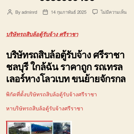
บน
By
adminrd
14 กุมภาพันธ์ 2025
ไม่มีความเห็น
Post
Post
บริษ
author
date
รถ
สิบ
บริษัทรถสิบล้อตู้รับจ้าง ศรีราชา
ล้อ
ตู้
บริษัทรถสิบล้อตู้รับจ้าง ศรีราชา
รับจ
ศรี
ชลบุรี ใกล้ฉัน ราคาถูก รถเทรล
นิค
อม
เลอร์หางโลวเบท ขนย้ายจักรกล
088
พิกัดที่ตั้งบริษัทรถสิบล้อตู้รับจ้างศรีราชา
หาบริษัทรถสิบล้อตู้รับจ้างศรีราชา