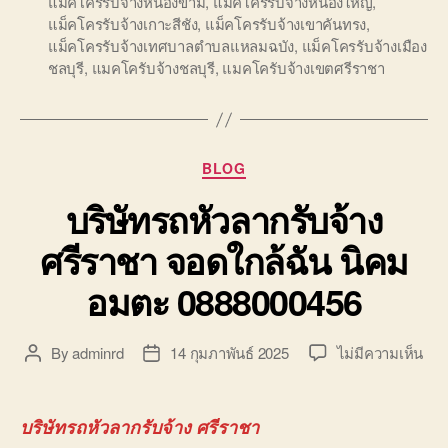
แม็คโครรับจ้างหนองขาม
,
แม็คโครรับจ้างหนองใหญ่
,
แม็คโครรับจ้างเกาะสีชัง
,
แม็คโครรับจ้างเขาคันทรง
,
แม็คโครรับจ้างเทศบาลตำบลแหลมฉบัง
,
แม็คโครรับจ้างเมือง
ชลบุรี
,
แมคโครับจ้างชลบุรี
,
แมคโครับจ้างเขตศรีราชา
Categories
BLOG
บริษัทรถหัวลากรับจ้าง
ศรีราชา จอดใกล้ฉัน นิคม
อมตะ 0888000456
บน
By
adminrd
14 กุมภาพันธ์ 2025
ไม่มีความเห็น
Post
Post
บริษ
author
date
รถ
หัว
บริษัทรถหัวลากรับจ้าง ศรีราชา
ลาก