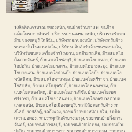
10ล้อติดเครนรถยกของหนัก
,
ขนย้ายร้านกาแฟ
,
ขนย้าย
แม็คโครเกาะจันทร์
,
บริการรถขนสงของหนัก
,
บริการรถรับขน
ย้ายของชลบุรี ใกล้ฉัน
,
บริษัทรถยกของหนัก
,
บริษัทรถรับจ้าง
ขนของในโรงงานบ่อวิน
,
บริษัทรถสิบล้อรับจ้างขนของบ่อวิน
,
บริษัทรับขนส่ง เครื่องจักรโรงงาน
,
ยกย้ายรถเสีย
,
ย้ายแบคโฮ
กิ่งเกาะจันทร์
,
ย้ายแบคโฮชลบุรี
,
ย้ายแบคโฮบ่อทอง
,
ย้ายแบค
โฮบ่อวิน
,
ย้ายแบคโฮบางพระ
,
ย้ายแบคโฮบางละมุง
,
ย้ายแบค
โฮบางแสน
,
ย้ายแบคโฮบ้านบึง
,
ย้ายแบคโฮบึง
,
ย้ายแบคโฮ
พนัสนิคม
,
ย้ายแบคโฮพานทอง
,
ย้ายแบคโฮศรีราชา
,
ย้ายแบค
โฮสัตหีบ
,
ย้ายแบคโฮสุรศักดิ์
,
ย้ายแบคโฮหนองขาม
,
ย้าย
แบคโฮหนองใหญ่
,
ย้ายแบคโฮเกาะสีชัง
,
ย้ายแบคโฮเขต
ศรีราชา
,
ย้ายแบคโฮเขาคันทรง
,
ย้ายแบคโฮเทศบาลตำบล
แหลมฉบัง
,
ย้ายแบคโฮเมืองชลบุรี
,
รถ10ล้อคอกรับจ้าง รถ
สไลด์
,
รถ6ล้อตู้
,
รถกึ่งพ่วง
,
รถขนย้ายของหนักบ่อวิน
,
รถติด
เครนบ่อทอง
,
รถบรรทุกสินค้าบางละมุง
,
รถยกขนย้ายกิ่งเกาะ
จันทร์
,
รถยกขนย้ายชลบุรี
,
รถยกขนย้ายบ่อทอง
,
รถยกขนย้าย
บ่อวิน
,
รถยกขนย้ายบางพระ
,
รถยกขนย้ายบางละมุง
,
รถยกขน