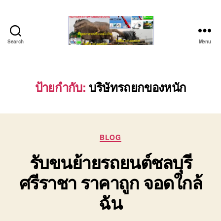
Search
Menu
บริษัท
รถ
บรรทุก
เครื่องจักร
ป้ายกำกับ:
บริษัทรถยกของหนัก
ระยอง
ชลบุรี
(บริษัท
เซียน
Categories
พาณิชย์
BLOG
จำกัด)
รับขนย้ายรถยนต์ชลบุรี
บริการ
รถยก
ศรีราชา ราคาถูก จอดใกล้
รถ
รับจ้าง
ฉัน
ใน
เขต