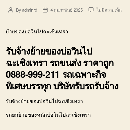
บน
By
adminrd
4 กุมภาพันธ์ 2025
ไม่มีความเห็น
Post
Post
ย้าย
author
date
ของ
บ่อ
ย้ายของบ่อวินไปฉะเชิงเทรา
วิน
ไป
รับจ้างย้ายของบ่อวินไป
ฉะเช
รถ
ฉะเชิงเทรา รถขนส่ง ราคาถูก
รับจ้
ราค
0888-999-211 รถเฉพาะกิจ
ถูก
0888
พิเศษบรรทุก บริษัทรับรถรับจ้าง
999-
211
รับจ้างย้ายของบ่อวินไปฉะเชิงเทรา
รถยกย้ายของหนักบ่อวินไปฉะเชิงเทรา