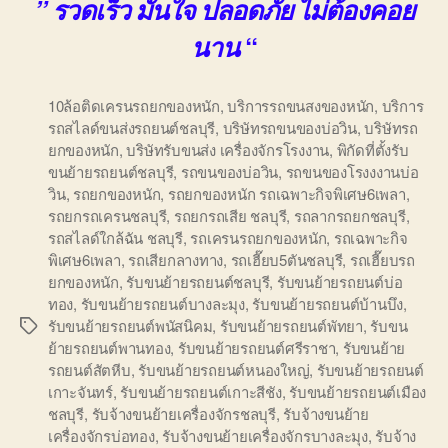
” รวดเร็ว มั่นใจ ปลอดภัย ไม่ต้องคอย
“
นาน
10ล้อติดเครนรถยกของหนัก
,
บริการรถขนสงของหนัก
,
บริการ
รถสไลด์ขนส่งรถยนต์ชลบุรี
,
บริษัทรถขนของบ่อวิน
,
บริษัทรถ
ยกของหนัก
,
บริษัทรับขนส่ง เครื่องจักรโรงงาน
,
พิกัดที่ตั้งรับ
ขนย้ายรถยนต์ชลบุรี
,
รถขนของบ่อวิน
,
รถขนของโรงงงานบ่อ
วิน
,
รถยกของหนัก
,
รถยกของหนัก รถเฉพาะกิจพิเศษ6เพลา
,
รถยกรถเครนชลบุรี
,
รถยกรถเสีย ชลบุรี
,
รถลากรถยกชลบุรี
,
รถสไลด์ใกล้ฉัน ชลบุรี
,
รถเครนรถยกของหนัก
,
รถเฉพาะกิจ
พิเศษ6เพลา
,
รถเสียกลางทาง
,
รถเฮี๊ยบ5ตันชลบุรี
,
รถเฮี๊ยบรถ
ยกของหนัก
,
รับขนย้ายรถยนต์ชลบุรี
,
รับขนย้ายรถยนต์บ่อ
ทอง
,
รับขนย้ายรถยนต์บางละมุง
,
รับขนย้ายรถยนต์บ้านบึง
,
รับขนย้ายรถยนต์พนัสนิคม
,
รับขนย้ายรถยนต์พัทยา
,
รับขน
Tags
ย้ายรถยนต์พานทอง
,
รับขนย้ายรถยนต์ศรีราชา
,
รับขนย้าย
รถยนต์สัตหีบ
,
รับขนย้ายรถยนต์หนองใหญ่
,
รับขนย้ายรถยนต์
เกาะจันทร์
,
รับขนย้ายรถยนต์เกาะสีชัง
,
รับขนย้ายรถยนต์เมือง
ชลบุรี
,
รับจ้างขนย้ายเครื่องจักรชลบุรี
,
รับจ้างขนย้าย
เครื่องจักรบ่อทอง
,
รับจ้างขนย้ายเครื่องจักรบางละมุง
,
รับจ้าง