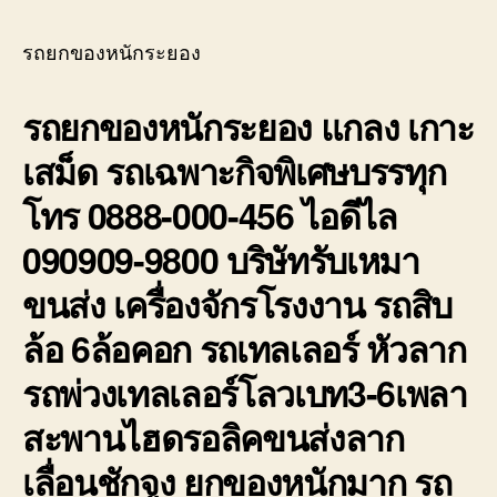
บ่อ
ยก
วิน
ของ
รถยกของหนักระยอง
ติดต่อ
หนัก
0818900005
ระยอ
รถยกของหนักระยอง แกลง เกาะ
บริษั
รับ
เสม็ด รถเฉพาะกิจพิเศษบรรทุก
เหมา
ขนส่ง
โทร 0888-000-456 ไอดีไล
สินค้
ราคา
090909-9800 บริษัทรับเหมา
ถูก
ขนส่ง เครื่องจักรโรงงาน รถสิบ
ล้อ 6ล้อคอก รถเทลเลอร์ หัวลาก
รถพ่วงเทลเลอร์โลวเบท3-6เพลา
สะพานไฮดรอลิคขนส่งลาก
เลื่อนชักจูง ยกของหนักมาก รถ