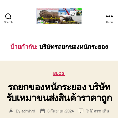
Search
Menu
บริษัท
รถ
บรรทุก
เครื่องจักร
ป้ายกำกับ:
บริษัทรถยกของหนักระยอง
ระยอง
ชลบุรี
(บริษัท
เซียน
Categories
พาณิชย์
BLOG
จำกัด)
รถยกของหนักระยอง บริษัท
บริการ
รถยก
รับเหมาขนส่งสินค้าราคาถูก
รถ
รับจ้าง
ใน
บน
By
adminrd
3 กันยายน 2024
ไม่มีความเห็น
Post
Post
เขต
รถ
author
date