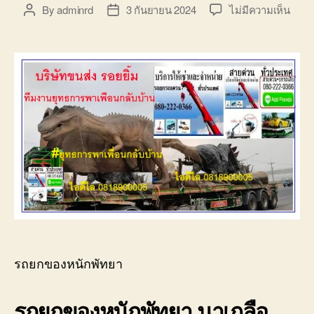
บ่อ
บน
By
adminrd
3 กันยายน 2024
ไม่มีความเห็น
Post
Post
วิน
รถ
author
date
ติดต่อ
ยก
0818900005
ของ
หนัก
พัทย
บริษั
รับ
เหมา
ขนส่ง
สินค้
ราคา
ถูก
รถยกของหนักพัทยา
รถยกของหนักพัทยา นาเกลือ