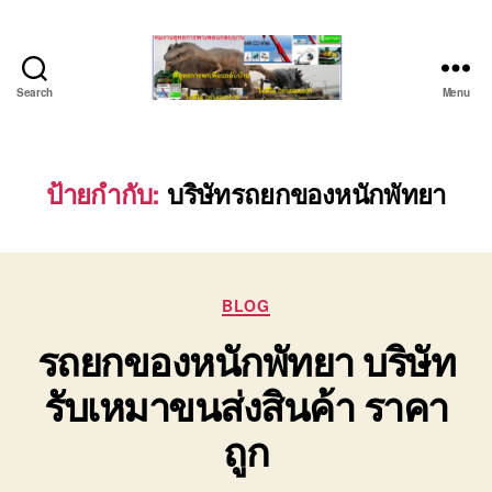
Search
Menu
บริษัท
รถ
บรรทุก
เครื่องจักร
ป้ายกำกับ:
บริษัทรถยกของหนักพัทยา
ระยอง
ชลบุรี
(บริษัท
เซียน
Categories
พาณิชย์
BLOG
จำกัด)
รถยกของหนักพัทยา บริษัท
บริการ
รถยก
รับเหมาขนส่งสินค้า ราคา
รถ
รับจ้าง
ถูก
ใน
เขต