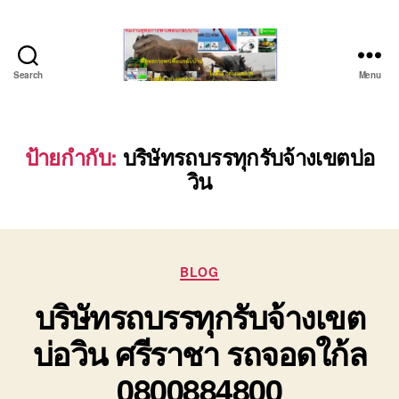
Search
Menu
บริษัท
รถ
บรรทุก
เครื่องจักร
ป้ายกำกับ:
บริษัทรถบรรทุกรับจ้างเขตบ่อ
ระยอง
วิน
ชลบุรี
(บริษัท
เซียน
พาณิชย์
จำกัด)
Categories
BLOG
บริการ
บริษัทรถบรรทุกรับจ้างเขต
รถยก
รถ
บ่อวิน ศรีราชา รถจอดใก้ล
รับจ้าง
ใน
0800884800
เขต