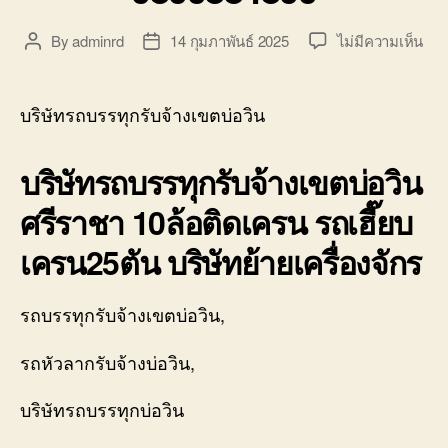
บ่อ
วิน
บน
By
adminrd
14 กุมภาพันธ์ 2025
ไม่มีความเห็น
Post
Post
ติดต่อ
บริษ
author
date
0818900005
รถ
บรร
บริษัทรถบรรทุกรับจ้างเขตบ่อวิน
รับจ
เขต
บริษัทรถบรรทุกรับจ้างเขตบ่อวิน
บ่อ
วิน
ศรีราชา 10ล้อติดเครน รถเฮี๊ยบ
ศรี
รถ
เครน25ตัน บริษัทย้ายเครื่องจักร
จอ
ใก้ล
080
รถบรรทุกรับจ้างเขตบ่อวิน,
รถหัวลากรับจ้างบ่อวิน,
บริษัทรถบรรทุกบ่อวิน