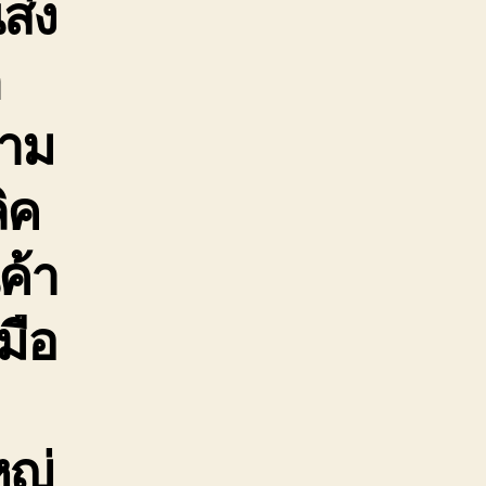
ส่ง
ก
ตาม
ิค
ค้า
มือ
หญ่