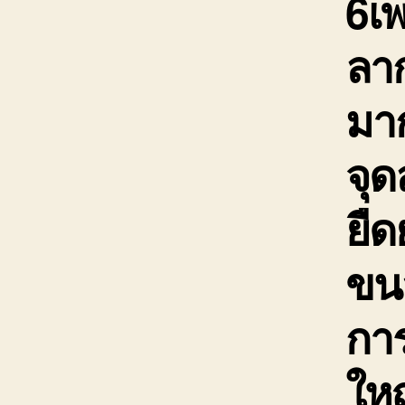
6เ
ลาก
มาก
จุ
ยืด
ขนส
กา
ใหญ