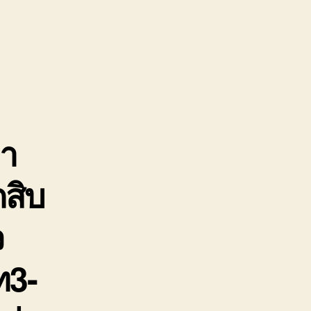
ห
จก
ต้นน้ำ
ท่าเรือ
ศรีราชา
มา
ถสิบ
ว
ท3-