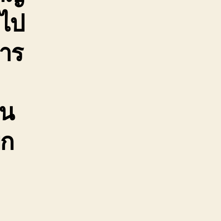
ๆไป
การ
อน
ยก