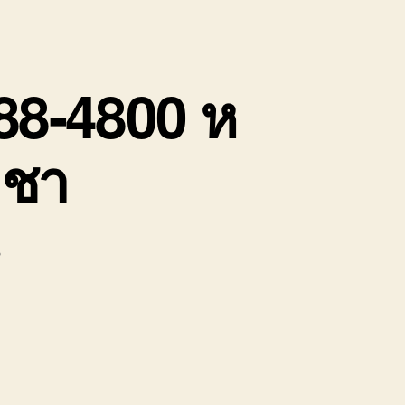
088-4800 ห
าชา
บน
น
ย้าย
รถ
อุบัติเหตุ
บ่อ
วิน
080088-
4800