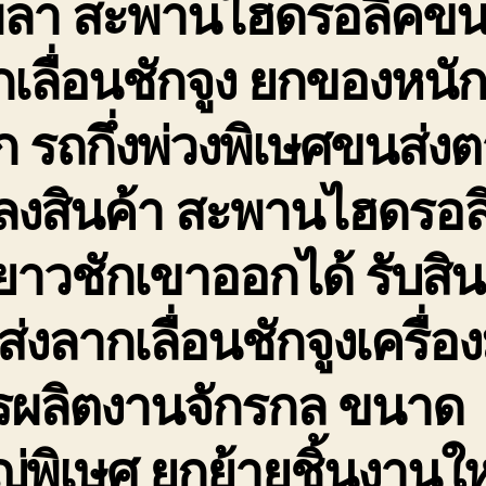
พลา สะพานไฮดรอลิคขน
เลื่อนชักจูง ยกของหนั
 รถกึ่งพ่วงพิเษศขนส่ง
ดลงสินค้า สะพานไฮดรอล
ยาวชักเขาออกได้ รับสิน
่งลากเลื่อนชักจูงเครื่อง
รผลิตงานจักรกล ขนาด
่พิเษศ ยกย้ายชิ้นงานใ