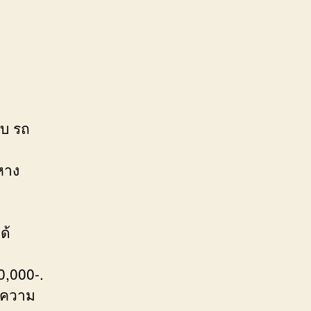
ยบ รถ
หาง
ด้
0,000-.
ิดความ