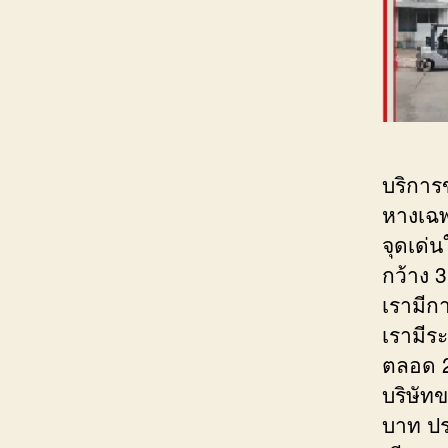
บริการข
หางเฉพ
จุดเด่
กว้าง 
เรามีก
เรามีร
ตลอด 
บริษัทข
บาท ปร