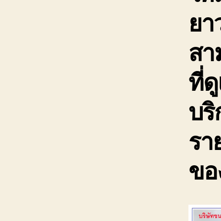
ยาว
สาม
ที่
บร
ราย
ขอ