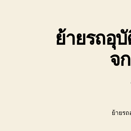
เขต
บ่อ
วิน
ติดต่อ
ย้ายรถอุบ
0818900005
จก
ย้ายรถอ