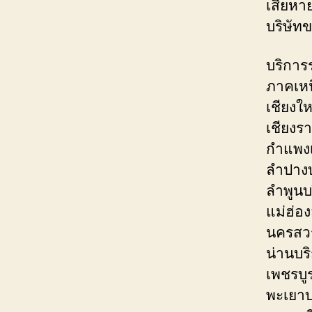
เสียหา
บริษัท
บริการ
ภาคเหน
เชียงใ
เชียงร
กำแพง
ลำปางบ
ลำพูนบ
แม่ฮ่อ
นครสวร
น่านบร
เพชรบู
พะเยาบ