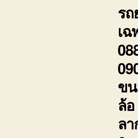
รถ
เฉพ
088
090
ขนส
ล้อ
ลาก