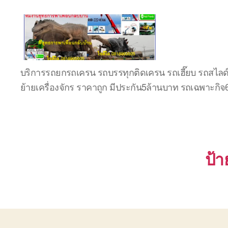
บริษัท
บริการรถยกรถเครน รถบรรทุกติดเครน รถเฮี๊ยบ รถสไลด
รถ
ย้ายเครื่องจักร ราคาถูก มีประกัน5ล้านบาท รถเฉพาะกิ
บรรทุก
เครื่องจักร
ระยอง
ชลบุรี
(บริษัท
เซียน
ป้า
พาณิชย์
จำกัด)
บริการ
รถยก
รถ
รับจ้าง
ใน