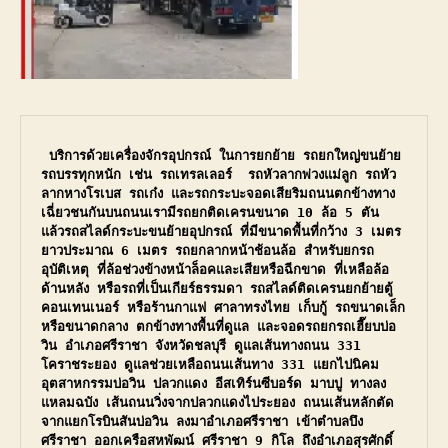
 บริการด้วยเครื่องจักรอุปกรณ์ ในการยกย้าย รถยกใหญ่ขนย้าย
รถบรรทุกหนัก เช่น รถเทรลเลอร์  รถหัวลากพ่วงแม่ลูก รถหัว
ลากหางโรเบส รถเก๋ง และรถกระบะจอดเสียริมถนนตกข้างทาง 
เฉี่ยวชนกันบนถนนเรามีรถยกติดเครนขนาด 10 ล้อ 5 ตัน 
แล้วรถสไลด์กระบะขนย้ายอุปกรณ์ ที่มีขนาดพื้นที่กว้าง 3 เมตร
ยาวประมาณ 6 เมตร รถยกลากหน้าช้อนล้อ สำหรับยกรถ
อุบัติเหตุ ที่ล้อช่วงข้างหน้าล็อคและเสียหรือฉีกขาด ที่เหลือล้อ
ด้านหลัง หรือรถที่เป็นเกียร์ธรรมดา รถสไลด์ติดเครนยกย้ายตู้
คอนเทนเนอร์ หรือร้านกาแฟ ศาลาทรงไทย เก็บกู้ รถขนาดเล็ก
หรือขนาดกลาง ตกข้างทางพื้นที่ดูแล และจอดรถยกรถเฮี๊ยบบ่อ
วิน อำเภอศรีราชา จังหวัดชลบุรี ดูแลเส้นทางถนน 331 
โคราชระยอง ดูแลช่วยเหลือถนนเส้นทาง 331 แยกไปนิคม
อุตสาหกรรมบ่อวิน ปลวกแดง อีสเทิร์นซีบอร์ด มาบปู ทางลง
แหลมฉบัง เส้นถนนวิ่งจากปลวกแดงไประยอง ถนนเส้นหลักตัด
จากแยกโรบินสันบ่อวิน ลงมาอำเภอศรีราชา เข้าตำบลบึง 
ศรีราชา ออกเครือสหพัฒน์ ศรีราชา 9 กิโล ถึงอำเภอสุรศักดิ์