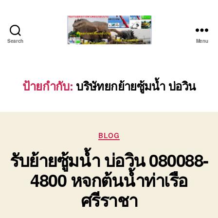
Search
Menu
บริษัท
รถ
บรรทุก
เครื่องจักร
ป้ายกำกับ:
บริษัทยกย้ายซู้มน้ำ บ่อวิน
ระยอง
ชลบุรี
(บริษัท
เซียน
Categories
พาณิชย์
BLOG
จำกัด)
รับย้ายซู้มน้ำ บ่อวิน 080088-
บริการ
รถยก
4800 หจกต้นน้ำท่าเรือ
รถ
รับจ้าง
ศรีราชา
ใน
เขต