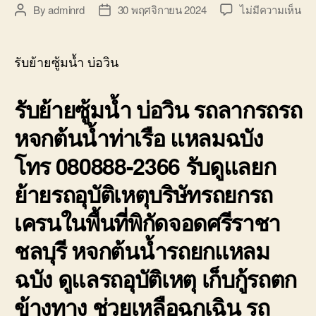
บ่อ
บน
By
adminrd
30 พฤศจิกายน 2024
ไม่มีความเห็น
Post
Post
วิน
รับ
author
date
ติดต่อ
ย้า
0818900005
ซู้
รับย้ายซู้มน้ำ บ่อวิน
มน้
บ่อ
รับย้ายซู้มน้ำ บ่อวิน
รถลากรถรถ
วิน
080
หจกต้นน้ำท่าเรือ แหลมฉบัง
48
ห
โทร 080888-2366 รับดูแลยก
จก
ต้น
ย้ายรถอุบัติเหตุบริษัทรถยกรถ
ท่า
ศรี
เครนในพื้นที่พิกัดจอดศรีราชา
ชลบุรี หจกต้นน้ำรถยกแหลม
ฉบัง ดูแลรถอุบัติเหตุ เก็บกู้รถตก
ข้างทาง ช่วยเหลือฉุกเฉิน รถ