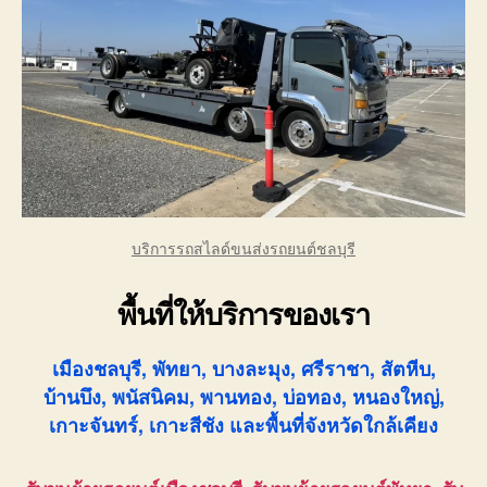
บริการรถสไลด์ขนส่งรถยนต์ชลบุรี
พื้นที่ให้บริการของเรา
เมืองชลบุรี, พัทยา, บางละมุง, ศรีราชา, สัตหีบ,
บ้านบึง, พนัสนิคม, พานทอง, บ่อทอง, หนองใหญ่,
เกาะจันทร์, เกาะสีชัง และพื้นที่จังหวัดใกล้เคียง