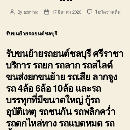
บ่อ
วิน
บน
By
adminrd
17 มีนาคม 2026
ไม่มีความเห็น
Post
Post
ติดต่อ
รับ
author
date
0818900005
ขน
ย้าย
รับขนย้ายรถยนต์ชลบุรี
รถยน
ชลบุร
รับขนย้ายรถยนต์ชลบุรี ศรีราชา
ศรีร
ราคา
บริการ รถยก รถลาก รถสไลด์
ถูก
จอด
ขนส่งยกขนย้าย รถเสีย ลากจูง
ใกล้
ฉัน
รถ 4ล้อ 6ล้อ 10ล้อ และรถ
บรรทุกที่มีขนาดใหญ่ กู้รถ
อุบัติเหตุ รถชนกัน รถพลิกคว่ำ
รถตกไหล่ทาง รถแบตหมด รถ