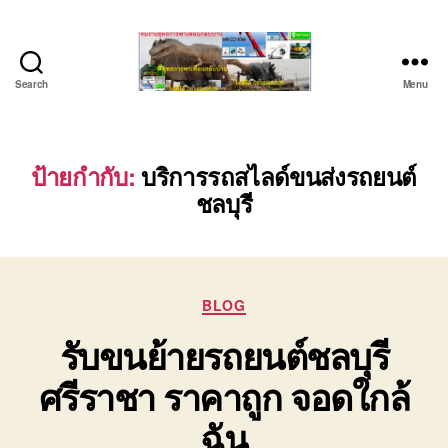
Search
Menu
บริษัท
รถ
บรรทุก
เครื่องจักร
ป้ายกำกับ:
บริการรถสไลด์ขนส่งรถยนต์
ระยอง
ชลบุรี
ชลบุรี
(บริษัท
เซียน
พาณิชย์
จำกัด)
Categories
BLOG
บริการ
รับขนย้ายรถยนต์ชลบุรี
รถยก
รถ
ศรีราชา ราคาถูก จอดใกล้
รับจ้าง
ใน
ฉัน
เขต