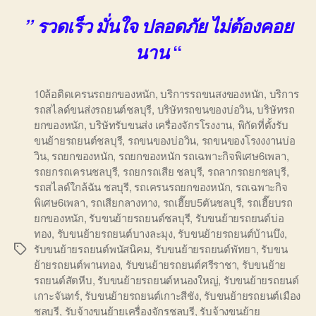
” รวดเร็ว มั่นใจ ปลอดภัย ไม่ต้องคอย
“
นาน
10ล้อติดเครนรถยกของหนัก
,
บริการรถขนสงของหนัก
,
บริการ
รถสไลด์ขนส่งรถยนต์ชลบุรี
,
บริษัทรถขนของบ่อวิน
,
บริษัทรถ
ยกของหนัก
,
บริษัทรับขนส่ง เครื่องจักรโรงงาน
,
พิกัดที่ตั้งรับ
ขนย้ายรถยนต์ชลบุรี
,
รถขนของบ่อวิน
,
รถขนของโรงงงานบ่อ
วิน
,
รถยกของหนัก
,
รถยกของหนัก รถเฉพาะกิจพิเศษ6เพลา
,
รถยกรถเครนชลบุรี
,
รถยกรถเสีย ชลบุรี
,
รถลากรถยกชลบุรี
,
รถสไลด์ใกล้ฉัน ชลบุรี
,
รถเครนรถยกของหนัก
,
รถเฉพาะกิจ
พิเศษ6เพลา
,
รถเสียกลางทาง
,
รถเฮี๊ยบ5ตันชลบุรี
,
รถเฮี๊ยบรถ
ยกของหนัก
,
รับขนย้ายรถยนต์ชลบุรี
,
รับขนย้ายรถยนต์บ่อ
ทอง
,
รับขนย้ายรถยนต์บางละมุง
,
รับขนย้ายรถยนต์บ้านบึง
,
รับขนย้ายรถยนต์พนัสนิคม
,
รับขนย้ายรถยนต์พัทยา
,
รับขน
Tags
ย้ายรถยนต์พานทอง
,
รับขนย้ายรถยนต์ศรีราชา
,
รับขนย้าย
รถยนต์สัตหีบ
,
รับขนย้ายรถยนต์หนองใหญ่
,
รับขนย้ายรถยนต์
เกาะจันทร์
,
รับขนย้ายรถยนต์เกาะสีชัง
,
รับขนย้ายรถยนต์เมือง
ชลบุรี
,
รับจ้างขนย้ายเครื่องจักรชลบุรี
,
รับจ้างขนย้าย