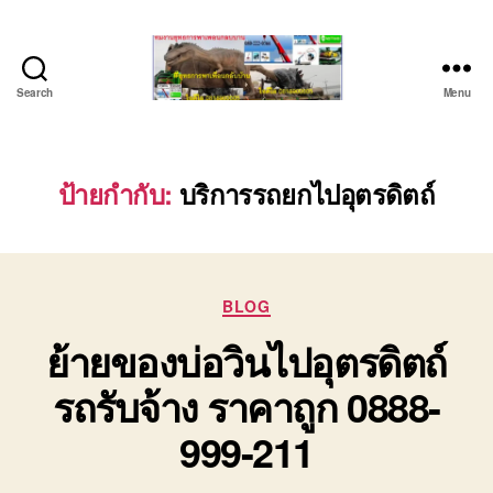
Search
Menu
บริษัท
รถ
บรรทุก
เครื่องจักร
ป้ายกำกับ:
บริการรถยกไปอุตรดิตถ์
ระยอง
ชลบุรี
(บริษัท
เซียน
Categories
พาณิชย์
BLOG
จำกัด)
ย้ายของบ่อวินไปอุตรดิตถ์
บริการ
รถยก
รถรับจ้าง ราคาถูก 0888-
รถ
รับจ้าง
999-211
ใน
เขต