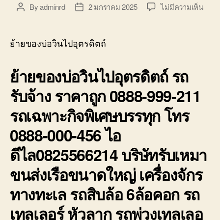
บ่อ
บน
By
adminrd
2 มกราคม 2025
ไม่มีความเห็น
Post
Post
วิน
ย้าย
author
date
ติดต่อ
ของ
0818900005
บ่อ
ย้ายของบ่อวินไปอุตรดิตถ์
วิน
ไป
ย้ายของบ่อวินไปอุตรดิตถ์ รถ
อุตรด
รถ
รับจ้าง ราคาถูก 0888-999-211
รับจ้า
ราคา
รถเฉพาะกิจพิเศษบรรทุก โทร
ถูก
0888
0888-000-456 ไอ
999-
211
ดีไล0825566214 บริษัทรับเหมา
ขนส่งเรือขนาดใหญ่ เครื่องจักร
ทางทะเล รถสิบล้อ 6ล้อคอก รถ
เทลเลอร์ หัวลาก รถพ่วงเทลเลอ