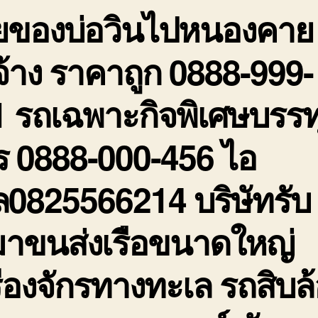
ายของบ่อวินไปหนองคาย
รั
ร
ถ
จ้าง ราคาถูก 0888-999-
0
9
 รถเฉพาะกิจพิเศษบรรท
2
ร 0888-000-456 ไอ
ล0825566214 บริษัทรับ
มาขนส่งเรือขนาดใหญ่
ื่องจักรทางทะเล รถสิบล