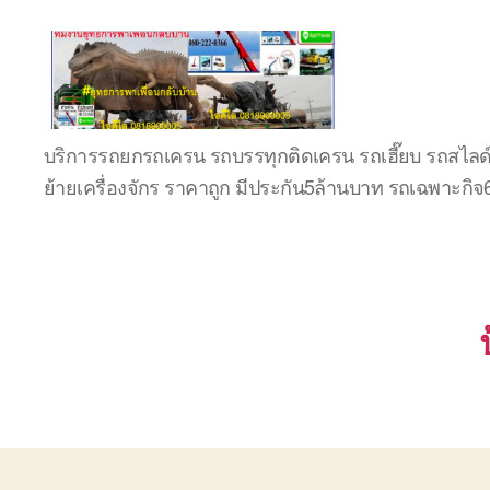
บริษัท
บริการรถยกรถเครน รถบรรทุกติดเครน รถเฮี๊ยบ รถสไลด
รถ
ย้ายเครื่องจักร ราคาถูก มีประกัน5ล้านบาท รถเฉพาะกิ
บรรทุก
เครื่องจักร
ระยอง
ชลบุรี
(บริษัท
เซียน
พาณิชย์
จำกัด)
บริการ
รถยก
รถ
รับจ้าง
ใน