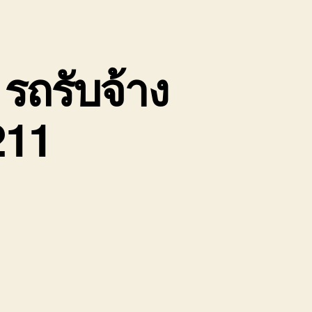
รถรับจ้าง
211
น
้าย
อง
่อ
ิน
ป
นองคาย
ถ