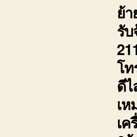
ย้
รับ
211
โท
ดีไ
เห
เคร