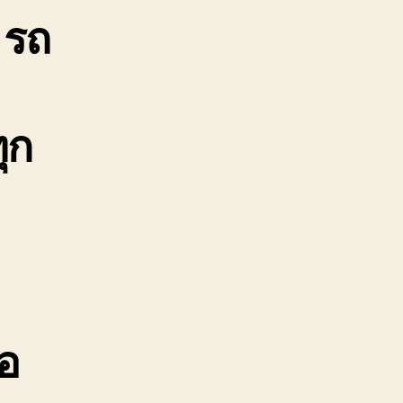
 รถ
บจ้าง
าคา
ูก
888-
99-
ุก
11
้อ