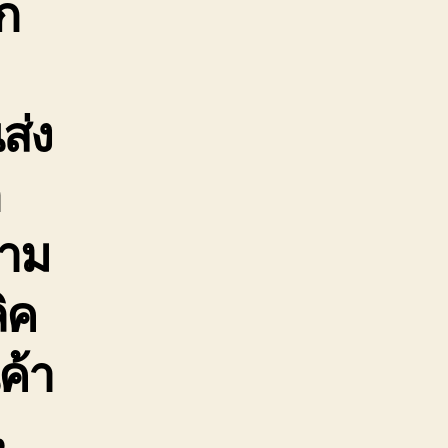
ก
ส่ง
ก
ตาม
ิค
ค้า
น