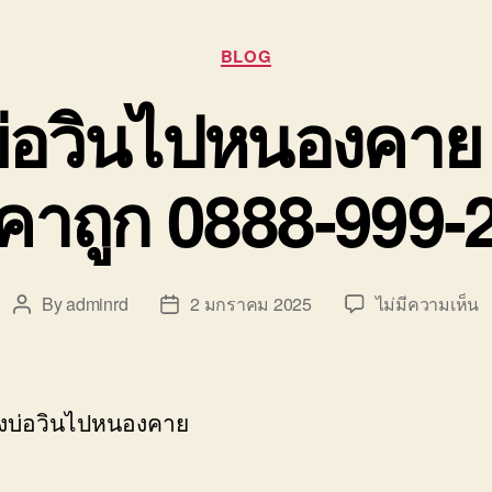
Categories
BLOG
่อวินไปหนองคาย 
คาถูก 0888-999-
บ
By
adminrd
2 มกราคม 2025
ไม่มีความเห็น
Post
Post
ย
author
date
ข
บ
ว
งบ่อวินไปหนองคาย
ไ
ห
ร