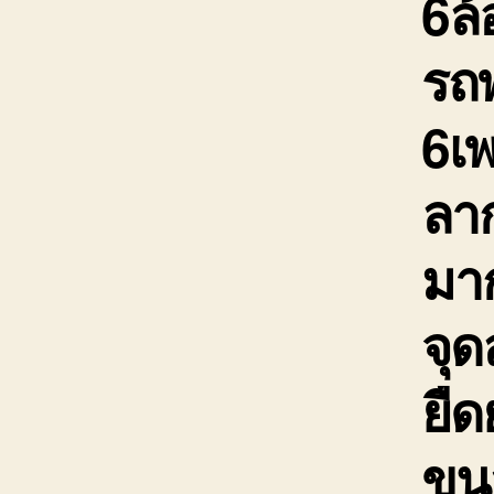
6ล้
รถพ
6เ
ลาก
มาก
จุ
ยืด
ขนส