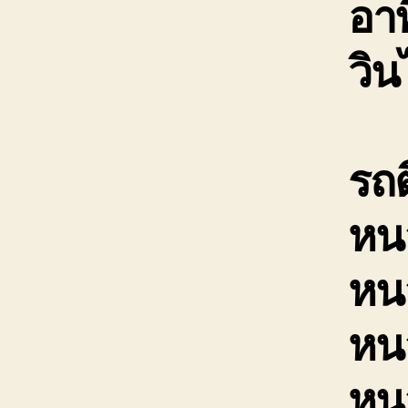
อาท
วิ
รถ
หน
หน
หน
หน