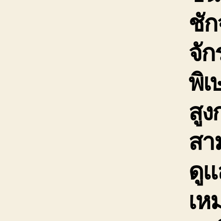
ชัก
จั
พิเ
สูง
สาม
ดูแ
เห