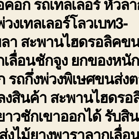
อคอก รถเทลเลอร์ หัวลา
่วงเทลเลอร์โลวเบท3-
พลา สะพานไฮดรอลิคขน
เลื่อนชักจูง ยกของหนั
 รถกึ่งพ่วงพิเษศขนส่ง
ดลงสินค้า สะพานไฮดรอล
ยาวชักเขาออกได้ รับสิน
่งไม้ยางพาราลากเลื่อ