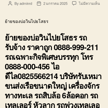
บ่อ
บน
By
adminrd
2 มกราคม 2025
ไม่มีความเห็น
Post
Post
วิน
ย้าย
author
date
ติดต่อ
ของ
0818900005
บ่อ
ย้ายของบ่อวินไปยโสธร
วิน
ไป
ย้ายของบ่อวินไปยโสธร รถ
ยโสธ
รถ
รับจ้าง ราคาถูก 0888-999-211
รับจ้า
ราคา
รถเฉพาะกิจพิเศษบรรทุก โทร
ถูก
0888
0888-000-456 ไอ
999-
211
ดีไล0825566214 บริษัทรับเหมา
ขนส่งเรือขนาดใหญ่ เครื่องจักร
ทางทะเล รถสิบล้อ 6ล้อคอก รถ
เทลเลอร์ หัวลาก รถพ่วงเทลเลอ