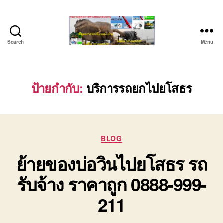
Search
Menu
บริษัท
รถ
บรรทุก
เครื่องจักร
ป้ายกำกับ:
บริการรถยกไปยโสธร
ระยอง
ชลบุรี
(บริษัท
เซียน
Categories
พาณิชย์
BLOG
จำกัด)
ย้ายของบ่อวินไปยโสธร รถ
บริการ
รถยก
รับจ้าง ราคาถูก 0888-999-
รถ
รับจ้าง
211
ใน
เขต