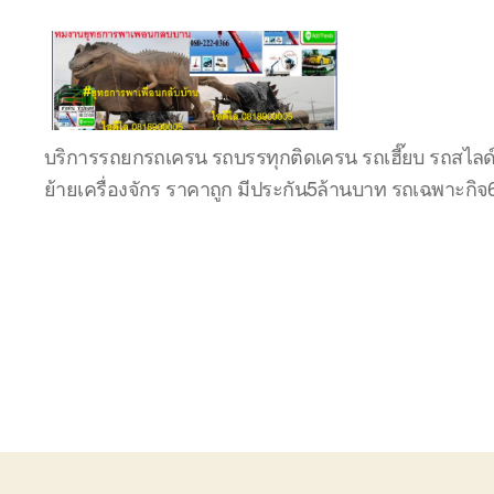
บริษัท
บริการรถยกรถเครน รถบรรทุกติดเครน รถเฮี๊ยบ รถสไลด
รถ
ย้ายเครื่องจักร ราคาถูก มีประกัน5ล้านบาท รถเฉพาะกิ
บรรทุก
เครื่องจักร
ระยอง
ชลบุรี
(บริษัท
เซียน
พาณิชย์
จำกัด)
บริการ
รถยก
รถ
รับจ้าง
ใน