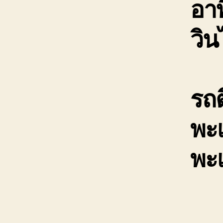
อาท
วิ
รถต
พะเ
พะ