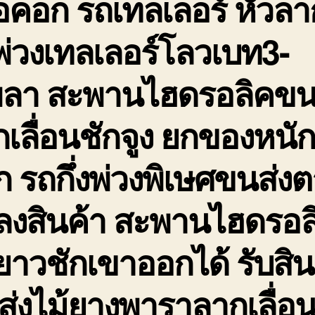
อคอก รถเทลเลอร์ หัวลา
่วงเทลเลอร์โลวเบท3-
พลา สะพานไฮดรอลิคขน
เลื่อนชักจูง ยกของหนั
 รถกึ่งพ่วงพิเษศขนส่ง
ดลงสินค้า สะพานไฮดรอล
ยาวชักเขาออกได้ รับสิน
่งไม้ยางพาราลากเลื่อ