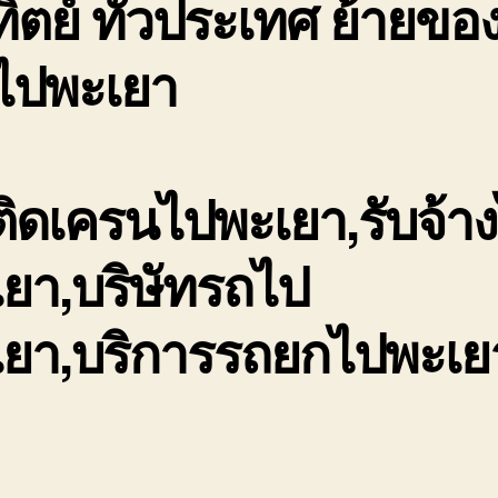
ิตย์ ทั่วประเทศ ย้ายของ
นไปพะเยา
ิดเครนไปพะเยา,รับจ้า
ยา,บริษัทรถไป
เยา,บริการรถยกไปพะเย