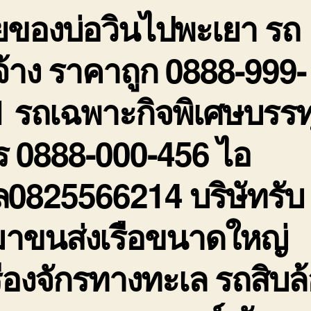
ยของบ่อวินไปพะเยา รถ
รั
ร
ถ
จ้าง ราคาถูก 0888-999-
0
9
 รถเฉพาะกิจพิเศษบรรท
2
ร 0888-000-456 ไอ
ล0825566214 บริษัทรับ
มาขนส่งเรือขนาดใหญ่
ื่องจักรทางทะเล รถสิบล