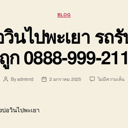
Categories
BLOG
อวินไปพะเยา รถรั
ถูก 0888-999-21
บ
By
adminrd
2 มกราคม 2025
ไม่มีความเห็น
Post
Post
ย
author
date
ข
บ
ว
งบ่อวินไปพะเยา
ไ
พ
ร