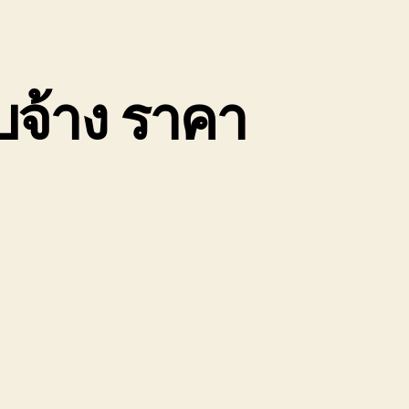
บจ้าง ราคา
1
น
้าย
อง
่อ
ิน
ป
ะเยา
ถ