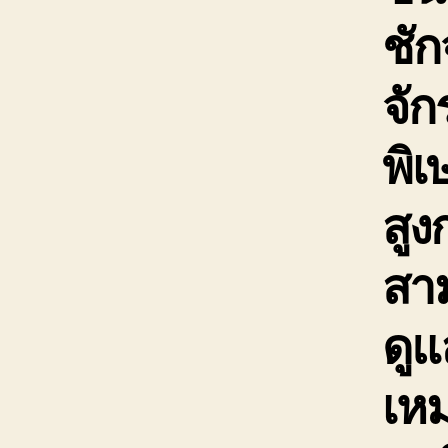
ชัก
จั
พิเ
สูง
สาม
ดูแ
เห