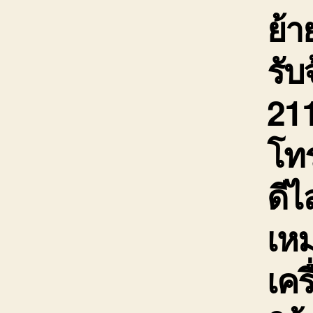
ย้า
รับ
211
โท
ดีไ
เห
เคร