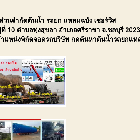
้นส่วนจำกัดต้นน้ำ รถยก แหลมฉบัง เซอร์วิส
่ที่ 10 ตำบลทุ่งสุขลา อำเภอศรีราชา จ.ชลบุรี 202
ำแหน่งพิกัดจอดรถบริษัท กดค้นหาต้นน้ำรถยกแห