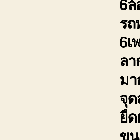
6ล้
รถพ
6เ
ลาก
มาก
จุ
ยืด
ขนส