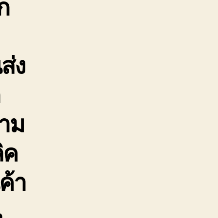
ก
ส่ง
ก
ตาม
ิค
ค้า
น