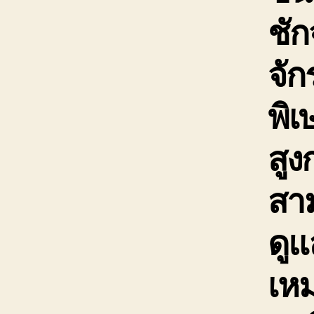
ชัก
จั
พิเ
สูง
สาม
ดูแ
เห