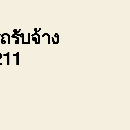
รถรับจ้าง
211
น
้าย
อง
่อ
ิน
ป
รีรัมย์
ถ