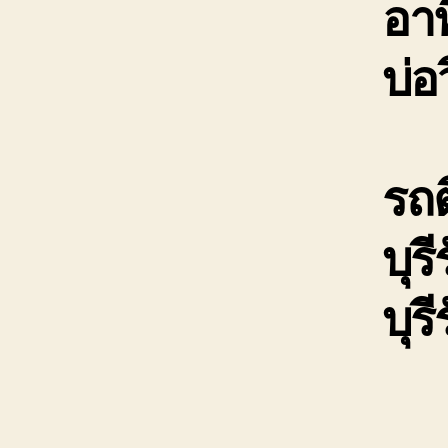
อาท
บ่อ
รถต
บุร
บุร