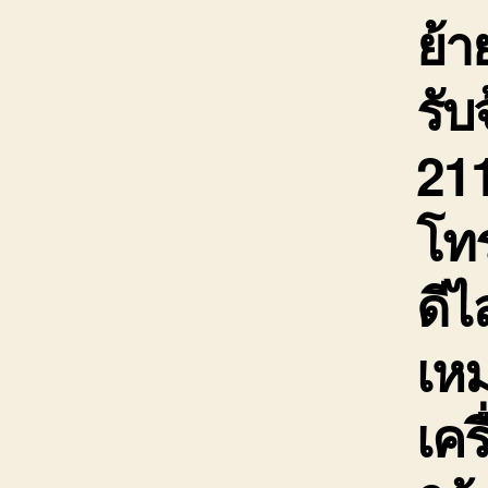
ย้า
รับ
211
โท
ดีไ
เห
เคร