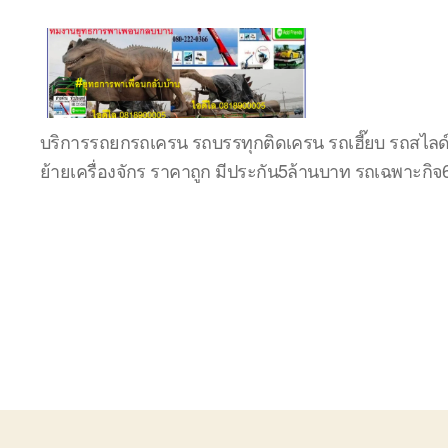
บริษัท
บริการรถยกรถเครน รถบรรทุกติดเครน รถเฮี๊ยบ รถสไลด
รถ
ย้ายเครื่องจักร ราคาถูก มีประกัน5ล้านบาท รถเฉพาะกิ
บรรทุก
เครื่องจักร
ระยอง
ชลบุรี
(บริษัท
เซียน
พาณิชย์
จำกัด)
บริการ
รถยก
รถ
รับจ้าง
ใน