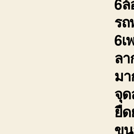
6ล้
รถพ
6เ
ลาก
มาก
จุ
ยืด
ขนส