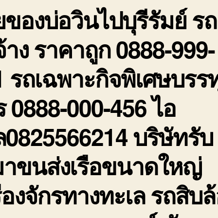
ยของบ่อวินไปบุรีรัมย์ รถ
รั
ร
ถ
จ้าง ราคาถูก 0888-999-
0
9
 รถเฉพาะกิจพิเศษบรรท
2
ร 0888-000-456 ไอ
ล0825566214 บริษัทรับ
มาขนส่งเรือขนาดใหญ่
ื่องจักรทางทะเล รถสิบล