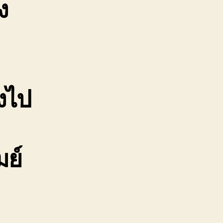
ง
างไป
มย์