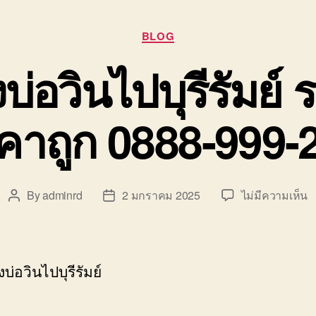
Categories
BLOG
่อวินไปบุรีรัมย์ 
คาถูก 0888-999-
บ
By
adminrd
2 มกราคม 2025
ไม่มีความเห็น
Post
Post
ย
author
date
ข
บ
ว
บ่อวินไปบุรีรัมย์
ไ
บุ
ร