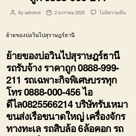
บ่อ
วิน
บน
By
adminrd
2 มกราคม 2025
ไม่มีความเห็น
Post
Post
ติดต่อ
ย้าย
author
date
0818900005
ของ
บ่อ
ย้ายของบ่อวินไปสุราษฎร์ธานี
วิน
ไป
ย้ายของบ่อวินไปสุราษฎร์ธานี
สุราษ
รถ
รถรับจ้าง ราคาถูก 0888-999-
รับจ้า
ราคา
211 รถเฉพาะกิจพิเศษบรรทุก
ถูก
0888
โทร 0888-000-456 ไอ
999-
211
ดีไล0825566214 บริษัทรับเหมา
ขนส่งเรือขนาดใหญ่ เครื่องจักร
ทางทะเล รถสิบล้อ 6ล้อคอก รถ