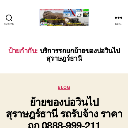
Search
Menu
บริษัท
รถ
บรรทุก
เครื่องจักร
ป้ายกำกับ:
บริการรถยกย้ายของบ่อวินไป
ระยอง
สุราษฎร์ธานี
ชลบุรี
(บริษัท
เซียน
พาณิชย์
จำกัด)
Categories
BLOG
บริการ
ย้ายของบ่อวินไป
รถยก
รถ
สุราษฎร์ธานี รถรับจ้าง ราคา
รับจ้าง
ใน
ถูก 0888-999-211
เขต