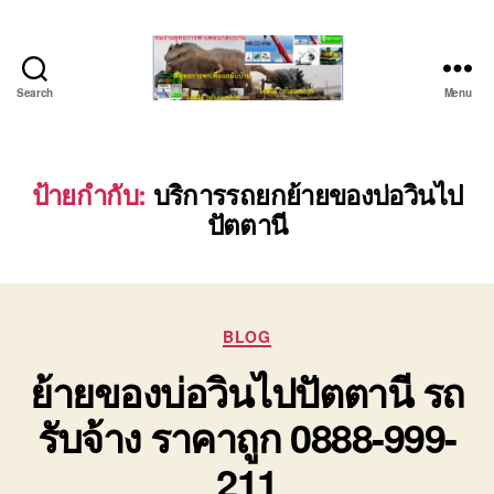
Search
Menu
บริษัท
รถ
บรรทุก
เครื่องจักร
ป้ายกำกับ:
บริการรถยกย้ายของบ่อวินไป
ระยอง
ปัตตานี
ชลบุรี
(บริษัท
เซียน
พาณิชย์
จำกัด)
Categories
BLOG
บริการ
ย้ายของบ่อวินไปปัตตานี รถ
รถยก
รถ
รับจ้าง ราคาถูก 0888-999-
รับจ้าง
ใน
211
เขต