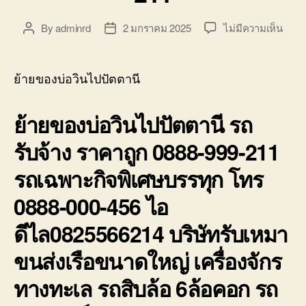
บ่อ
วิน
บน
By
adminrd
2 มกราคม 2025
ไม่มีความเห็น
Post
Post
ติดต่อ
ย้าย
author
date
0818900005
ของ
บ่อ
ย้ายของบ่อวินไปปัตตานี
วิน
ไป
ย้ายของบ่อวินไปปัตตานี รถ
ปัตตา
รถ
รับจ้าง ราคาถูก 0888-999-211
รับจ้า
ราคา
รถเฉพาะกิจพิเศษบรรทุก โทร
ถูก
0888
0888-000-456 ไอ
999-
211
ดีไล0825566214 บริษัทรับเหมา
ขนส่งเรือขนาดใหญ่ เครื่องจักร
ทางทะเล รถสิบล้อ 6ล้อคอก รถ