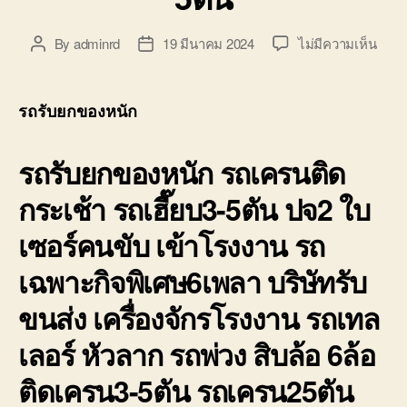
บน
By
adminrd
19 มีนาคม 2024
ไม่มีความเห็น
Post
Post
รถ
author
date
รับ
ยก
รถรับยกของหนัก
ของ
หนัก
รถรับยกของหนัก รถเครนติด
10ล้อ
บรรท
กระเช้า รถเฮี๊ยบ3-5ตัน ปจ2 ใบ
ติด
เครน
เซอร์คนขับ เข้าโรงงาน รถ
รถ
เฮี๊ยบ
เฉพาะกิจพิเศษ6เพลา บริษัทรับ
3-
5ตัน
ขนส่ง เครื่องจักรโรงงาน รถเทล
เลอร์ หัวลาก รถพ่วง สิบล้อ 6ล้อ
ติดเครน3-5ตัน รถเครน25ตัน