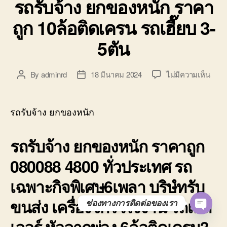
รถรับจ้าง ยกของหนัก ราคา
ถูก 10ล้อติดเครน รถเฮี๊ยบ 3-
5ตัน
บน
By
adminrd
18 มีนาคม 2024
ไม่มีความเห็น
Post
Post
รถ
author
date
รับจ้
ยก
รถรับจ้าง ยกของหนัก
ของ
หนัก
รถรับจ้าง ยกของหนัก ราคาถูก
ราคา
ถูก
080088 4800 ทั่วประเทศ รถ
10ล้อ
ติด
เฉพาะกิจพิเศษ6เพลา บริษํทรับ
เครน
รถ
ขนส่ง เครื่องจักรโรงงาน รถเทล
ช่องทางการติดต่อของเรา
เฮี๊ยบ
O
3-