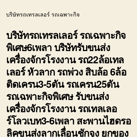
บ่อ
รถ
วิน
เทรล
บริษัทรถเทรลเลอร์ รถเฉพาะกิจ
ติดต่อ
เลอ
0818900005
ร์
บริษัทรถเทรลเลอร์ รถเฉพาะกิจ
รถ
เฉพา
พิเศษ6เพลา บริษัทรับขนส่ง
กิจ
พิเศ
เครื่องจักรโรงงาน รถ22ล้อเทล
ขนส่ง
จักร
เลอร์ หัวลาก รถพ่วง สิบล้อ 6ล้อ
กล
ติดเครน3-5ตัน รถเครน25ตัน
รถเฉพาะกิจพิเศษ รับขนส่ง
เครื่องจักรโรงงาน รถเทลเลอ
ร์โลวเบท3-6เพลา สะพานไฮดรอ
ลิคขนส่งลากเลื่อนชักจูง ยกของ