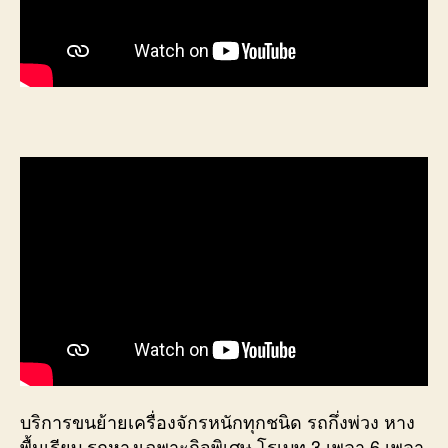
บริการขนย้ายเครื่องจักรหนักทุกชนิด รถกึ่งพ่วง หาง
พื้นเรียบ รถหางเฉพาะกิจพิเศษ โรเบท 3 เพลา 6 เพลา