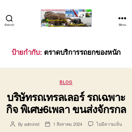
Search
Menu
บริษัท
รถ
บรรทุก
เครื่องจักร
ป้ายกำกับ:
ตราดบริการรถยกของหนัก
ระยอง
ชลบุรี
(บริษัท
เซียน
Categories
พาณิชย์
BLOG
จำกัด)
บริษัทรถเทรลเลอร์ รถเฉพาะ
บริการ
รถยก
กิจ พิเศษ6เพลา ขนส่งจักรกล
รถ
รับจ้าง
ใน
บน
By
adminrd
1 สิงหาคม 2024
ไม่มีความเห็น
Post
Post
เขต
บริษั
author
date