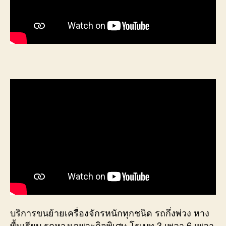
บริการขนย้ายเครื่องจักรหนักทุกชนิด รถกึ่งพ่วง หาง
พื้นเรียบ รถหางเฉพาะกิจพิเศษ โรเบท 3 เพลา 6 เพลา