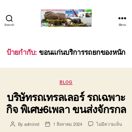
Search
Menu
บริษัท
รถ
บรรทุก
เครื่องจักร
ป้ายกำกับ:
ขอนแก่นบริการรถยกของหนัก
ระยอง
ชลบุรี
(บริษัท
เซียน
Categories
พาณิชย์
BLOG
จำกัด)
บริษัทรถเทรลเลอร์ รถเฉพาะ
บริการ
รถยก
กิจ พิเศษ6เพลา ขนส่งจักรกล
รถ
รับจ้าง
ใน
บน
By
adminrd
1 สิงหาคม 2024
ไม่มีความเห็น
Post
Post
เขต
บริษั
author
date