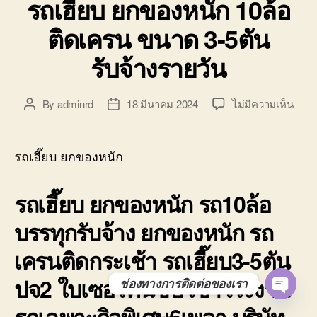
รถเฮี๊ยบ ยกของหนัก 10ล้อ
ติดเครน ขนาด 3-5ตัน
รับจ้างรายวัน
บน
By
adminrd
18 มีนาคม 2024
ไม่มีความเห็น
Post
Post
รถ
author
date
เฮี๊ยบ
ยก
รถเฮี๊ยบ ยกของหนัก
ของ
หนัก
รถเฮี๊ยบ ยกของหนัก รถ10ล้อ
10ล้อ
ติด
บรรทุกรับจ้าง ยกของหนัก รถ
เครน
ขนา
เครนติดกระเช้า รถเฮี๊ยบ3-5ตัน
3-
5ตัน
ปจ2 ใบเซอร์คนขับ เข้าโรงงาน
ช่องทางการติดต่อของเรา
รับจ้
O
ราย