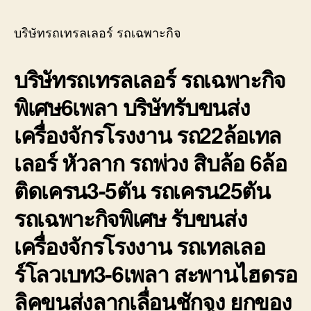
บ่อ
รถ
วิน
เทรล
บริษัทรถเทรลเลอร์ รถเฉพาะกิจ
ติดต่อ
เลอ
0818900005
ร์
บริษัทรถเทรลเลอร์ รถเฉพาะกิจ
รถ
เฉพา
พิเศษ6เพลา บริษัทรับขนส่ง
กิจ
พิเศ
เครื่องจักรโรงงาน รถ22ล้อเทล
ขนส่ง
จักร
เลอร์ หัวลาก รถพ่วง สิบล้อ 6ล้อ
กล
ติดเครน3-5ตัน รถเครน25ตัน
รถเฉพาะกิจพิเศษ รับขนส่ง
เครื่องจักรโรงงาน รถเทลเลอ
ร์โลวเบท3-6เพลา สะพานไฮดรอ
ลิคขนส่งลากเลื่อนชักจูง ยกของ