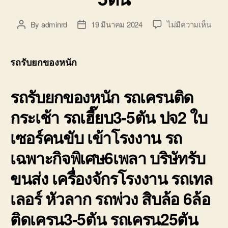
บน
By
adminrd
19 มีนาคม 2024
ไม่มีความเห็น
Post
Post
รถ
author
date
รับ
ยก
รถรับยกของหนัก
ของ
หนัก
รถรับยกของหนัก รถเครนติด
10ล้อ
บรรท
กระเช้า รถเฮี๊ยบ3-5ตัน ปจ2 ใบ
ติด
เครน
เซอร์คนขับ เข้าโรงงาน รถ
รถ
เฮี๊ยบ
เฉพาะกิจพิเศษ6เพลา บริษัทรับ
3-
5ตัน
ขนส่ง เครื่องจักรโรงงาน รถเทล
เลอร์ หัวลาก รถพ่วง สิบล้อ 6ล้อ
ติดเครน3-5ตัน รถเครน25ตัน