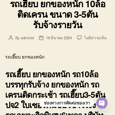
รถเฮี๊ยบ ยกของหนัก 10ล้อ
ติดเครน ขนาด 3-5ตัน
รับจ้างรายวัน
บน
By
adminrd
18 มีนาคม 2024
ไม่มีความเห็น
Post
Post
รถ
author
date
เฮี๊ยบ
ยก
รถเฮี๊ยบ ยกของหนัก
ของ
หนัก
รถเฮี๊ยบ ยกของหนัก รถ10ล้อ
10ล้อ
ติด
บรรทุกรับจ้าง ยกของหนัก รถ
เครน
ขนา
เครนติดกระเช้า รถเฮี๊ยบ3-5ตัน
3-
5ตัน
ปจ2 ใบเซอร์คนขับ เข้าโรงงาน
ช่องทางการติดต่อของเรา
รับจ้
O
ราย