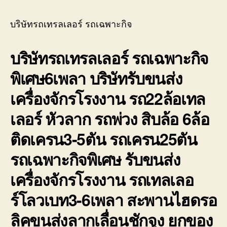
บ่อ
รถ
วิน
เทรล
บริษัทรถเทรลเลอร์ รถเฉพาะกิจ
ติดต่อ
เลอ
0818900005
ร์
บริษัทรถเทรลเลอร์ รถเฉพาะกิจ
รถ
เฉพา
พิเศษ6เพลา บริษัทรับขนส่ง
กิจ
พิเศ
เครื่องจักรโรงงาน รถ22ล้อเทล
ขนส่ง
จักร
เลอร์ หัวลาก รถพ่วง สิบล้อ 6ล้อ
กล
ติดเครน3-5ตัน รถเครน25ตัน
รถเฉพาะกิจพิเศษ รับขนส่ง
เครื่องจักรโรงงาน รถเทลเลอ
ร์โลวเบท3-6เพลา สะพานไฮดรอ
ลิคขนส่งลากเลื่อนชักจูง ยกของ