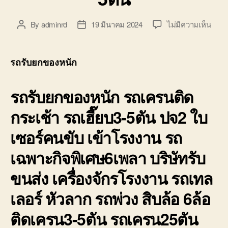
บน
By
adminrd
19 มีนาคม 2024
ไม่มีความเห็น
Post
Post
รถ
author
date
รับ
ยก
รถรับยกของหนัก
ของ
หนัก
รถรับยกของหนัก รถเครนติด
10ล้อ
บรรท
กระเช้า รถเฮี๊ยบ3-5ตัน ปจ2 ใบ
ติด
เครน
เซอร์คนขับ เข้าโรงงาน รถ
รถ
เฮี๊ยบ
เฉพาะกิจพิเศษ6เพลา บริษัทรับ
3-
5ตัน
ขนส่ง เครื่องจักรโรงงาน รถเทล
เลอร์ หัวลาก รถพ่วง สิบล้อ 6ล้อ
ติดเครน3-5ตัน รถเครน25ตัน