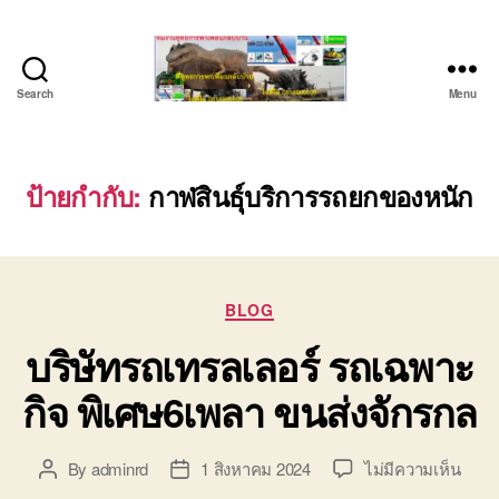
Search
Menu
บริษัท
รถ
บรรทุก
เครื่องจักร
ป้ายกำกับ:
กาฬสินธุ์บริการรถยกของหนัก
ระยอง
ชลบุรี
(บริษัท
เซียน
Categories
พาณิชย์
BLOG
จำกัด)
บริษัทรถเทรลเลอร์ รถเฉพาะ
บริการ
รถยก
กิจ พิเศษ6เพลา ขนส่งจักรกล
รถ
รับจ้าง
ใน
บน
By
adminrd
1 สิงหาคม 2024
ไม่มีความเห็น
Post
Post
เขต
บริษั
author
date