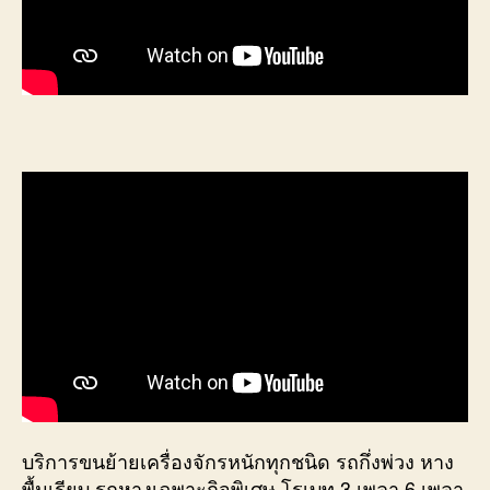
บริการขนย้ายเครื่องจักรหนักทุกชนิด รถกึ่งพ่วง หาง
พื้นเรียบ รถหางเฉพาะกิจพิเศษ โรเบท 3 เพลา 6 เพลา