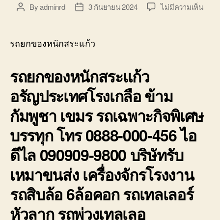
บ่อ
บน
By
adminrd
3 กันยายน 2024
ไม่มีความเห็น
Post
Post
วิน
รถ
author
date
ติดต่อ
ยก
0818900005
ของ
รถยกของหนักสระแก้ว
หนัก
สระแ
รถยกของหนักสระแก้ว
บริษั
รับ
อรัญประเทศโรงเกลือ ข้าม
เหมา
ขนส่ง
กัมพูชา เขมร รถเฉพาะกิจพิเศษ
สินค้
ราคา
บรรทุก โทร 0888-000-456 ไอ
ถูก
ดีไล 090909-9800 บริษัทรับ
เหมาขนส่ง เครื่องจักรโรงงาน
รถสิบล้อ 6ล้อคอก รถเทลเลอร์
หัวลาก รถพ่วงเทลเลอ