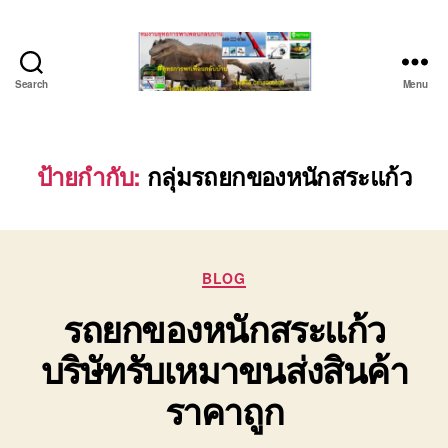
Search
Menu
บริษัท
รถ
บรรทุก
เครื่องจักร
ป้ายกำกับ:
กลุ่มรถยกของหนักสระแก้ว
ระยอง
ชลบุรี
(บริษัท
เซียน
Categories
พาณิชย์
BLOG
จำกัด)
รถยกของหนักสระแก้ว
บริการ
รถยก
บริษัทรับเหมาขนส่งสินค้า
รถ
รับจ้าง
ราคาถูก
ใน
เขต