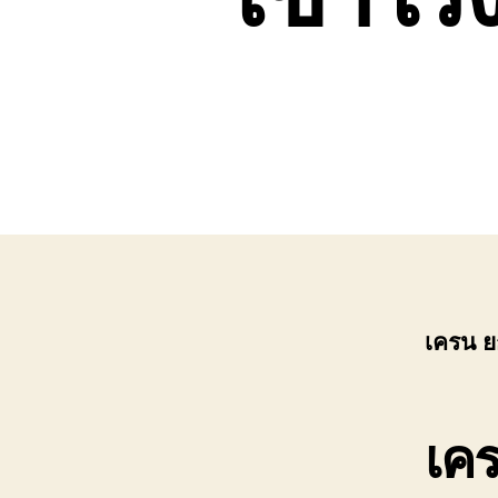
เขต
บ่อ
วิน
ติดต่อ
0818900005
เครน ย
เค