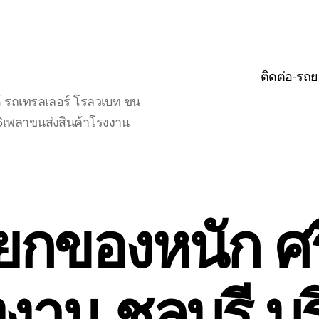
ติดต่อ-รถย
์ รถเทรลเลอร์ โรลวเบท ขน
จ6เพลาขนส่งสินค้าโรงงาน
ยกของหนัก ศ
งงาน ชลบุรี บร