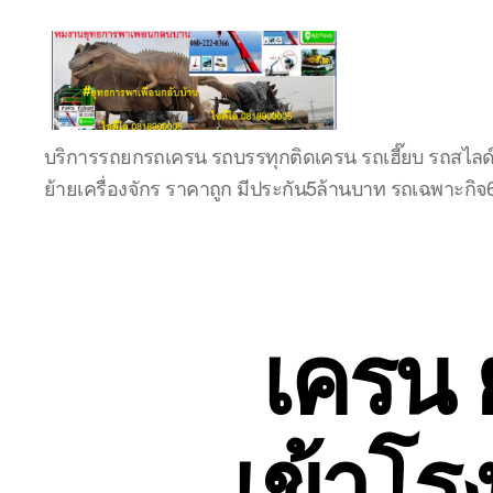
บริษัท
บริการรถยกรถเครน รถบรรทุกติดเครน รถเฮี๊ยบ รถสไลด
รถ
ย้ายเครื่องจักร ราคาถูก มีประกัน5ล้านบาท รถเฉพาะกิ
บรรทุก
เครื่องจักร
ระยอง
ชลบุรี
(บริษัท
เซียน
เครน 
พาณิชย์
จำกัด)
บริการ
รถยก
เข้าโร
รถ
รับจ้าง
ใน