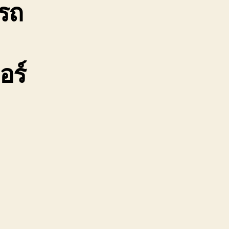
รถ
อร์