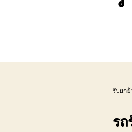
เขต
บ่อ
วิน
ติดต่อ
0818900005
รับยกย
รถร