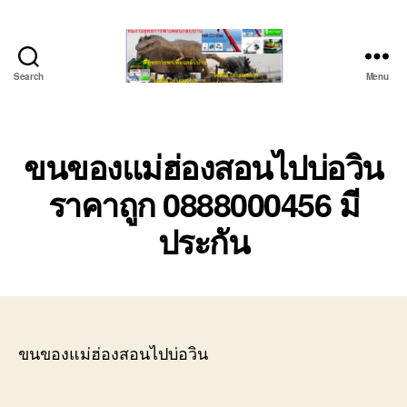
Search
Menu
บริษัท
รถ
บรรทุก
เครื่องจักร
ขนของแม่ฮ่องสอนไปบ่อวิน
ระยอง
ราคาถูก 0888000456 มี
ชลบุรี
(บริษัท
ประกัน
เซียน
พาณิชย์
จำกัด)
บริการ
รถยก
รถ
รับจ้าง
ขนของแม่ฮ่องสอนไปบ่อวิน
ใน
เขต